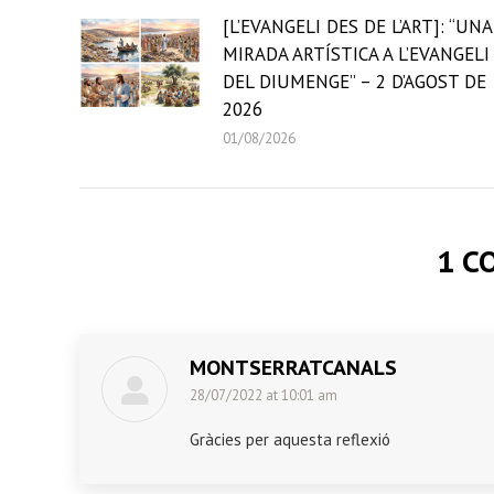
[L’EVANGELI DES DE L’ART]: “UNA
MIRADA ARTÍSTICA A L’EVANGELI
DEL DIUMENGE” – 2 D’AGOST DE
2026
01/08/2026
1 C
MONTSERRATCANALS
28/07/2022 at 10:01 am
says:
Gràcies per aquesta reflexió