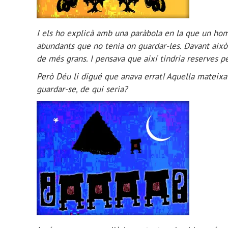
I els ho explicà amb una paràbola en la que un home
abundants que no tenia on guardar-les. Davant això v
de més grans. I pensava que així tindria reserves pe
Però Déu li digué que anava errat! Aquella mateixa n
guardar-se, de qui seria?