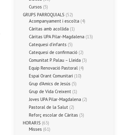
Cursos
(5)
GRUPS PARROQUIALS
(52)
Acompanyament i escolta
(4)
Càritas amb acollida
(1)
Càritas UPA Pilar-Magdalena
(13)
Catequesi d’infants
(5)
Catequesi de confirmació
(2)
Comunitat P. Palau – Lleida
(3)
Equip Renovació Pastoral
(4)
Espai Orant Comunitari
(10)
Grup d'Amics de Jesús
(5)
Grup de Vida Creixent
(1)
Joves UPA Pilar-Magdalena
(2)
Pastoral de la Salut
(2)
Reforç escolar de Càritas
(3)
HORARIS
(63)
Misses
(61)