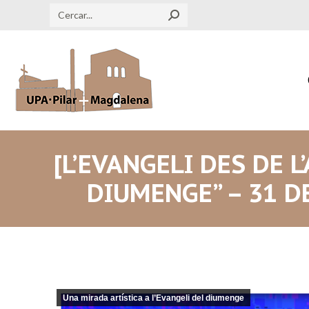
Search:
[L’EVANGELI DES DE L
DIUMENGE” – 31 D
Una mirada artística a l’Evangeli del diumenge