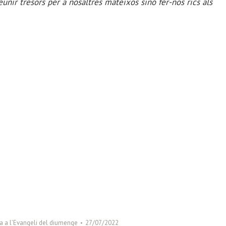
unir tresors per a nosaltres mateixos sinó fer-nos rics als
ca a l’Evangeli del diumenge
27/07/2022