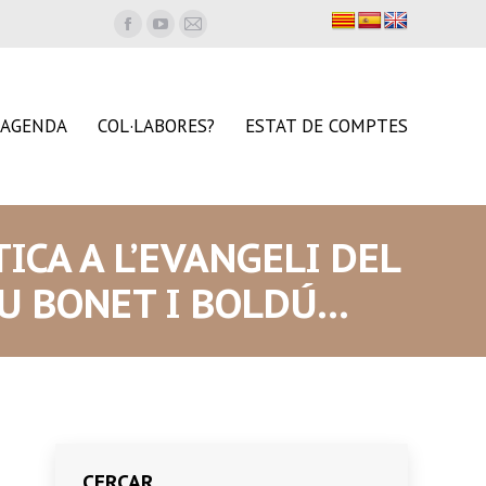
Facebook
YouTube
Mail
page
page
page
opens
opens
opens
in
in
in
AGENDA
COL·LABORES?
ESTAT DE COMPTES
new
new
new
window
window
window
TICA A L’EVANGELI DEL
EU BONET I BOLDÚ…
CERCAR…