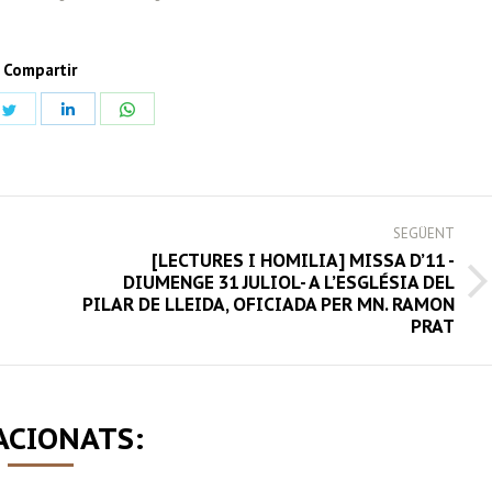
Compartir
Share
Share
Share
on
on
on
book
Twitter
LinkedIn
WhatsApp
SEGÜENT
[LECTURES I HOMILIA] MISSA D’11 -
DIUMENGE 31 JULIOL- A L’ESGLÉSIA DEL
Next
PILAR DE LLEIDA, OFICIADA PER MN. RAMON
post:
PRAT
ACIONATS: