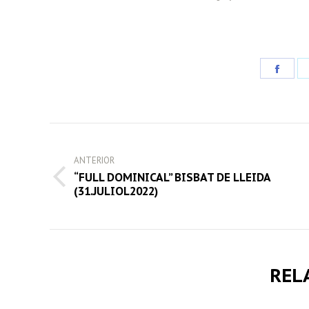
Share
on
Face
POST
NAVIGATION
ANTERIOR
“FULL DOMINICAL” BISBAT DE LLEIDA
Previous
(31.JULIOL2022)
post:
REL