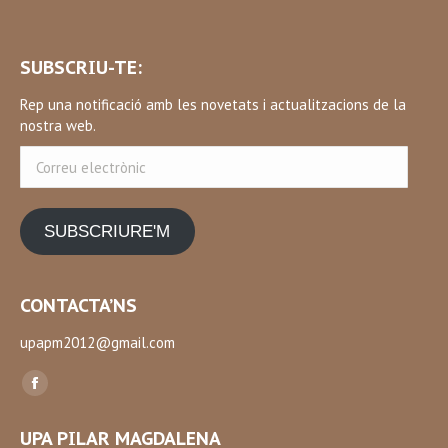
SUBSCRIU-TE:
Rep una notificació amb les novetats i actualitzacions de la
nostra web.
Correu
electrònic
SUBSCRIURE'M
CONTACTA’NS
upapm2012@gmail.com
Find us on:
Facebook
page
UPA PILAR MAGDALENA
opens