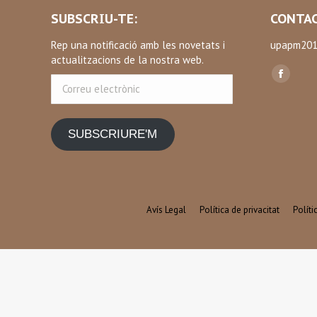
SUBSCRIU-TE:
CONTAC
Rep una notificació amb les novetats i
upapm201
actualitzacions de la nostra web.
Find us on
Correu
Facebo
electrònic
page
opens
SUBSCRIURE'M
in
new
window
Avís Legal
Política de privacitat
Polít