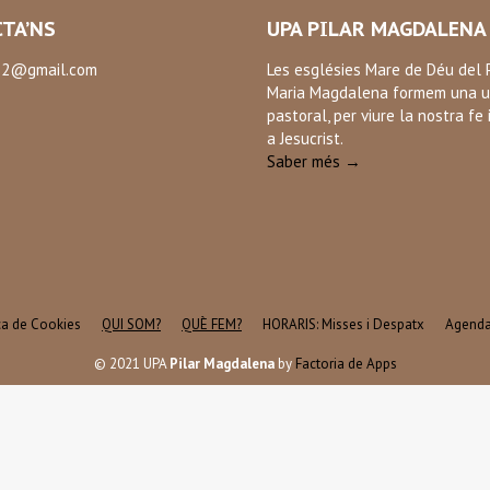
TA’NS
UPA PILAR MAGDALENA
2@gmail.com
Les esglésies Mare de Déu del P
Maria Magdalena formem una u
:
pastoral, per viure la nostra fe 
ok
a Jesucrist.
Saber més →
ica de Cookies
QUI SOM?
QUÈ FEM?
HORARIS: Misses i Despatx
Agend
© 2021 UPA
Pilar Magdalena
by
Factoria de Apps