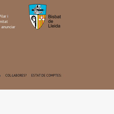
ilar i
nitat
i anunciar
a
COL·LABORES?
ESTAT DE COMPTES: