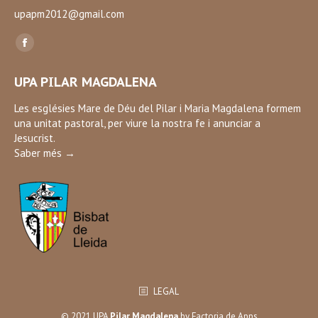
upapm2012@gmail.com
Find us on:
Facebook
page
UPA PILAR MAGDALENA
opens
in
Les esglésies Mare de Déu del Pilar i Maria Magdalena formem
una unitat pastoral, per viure la nostra fe i anunciar a
new
Jesucrist.
window
Saber més →
LEGAL
© 2021 UPA
Pilar Magdalena
by
Factoria de Apps