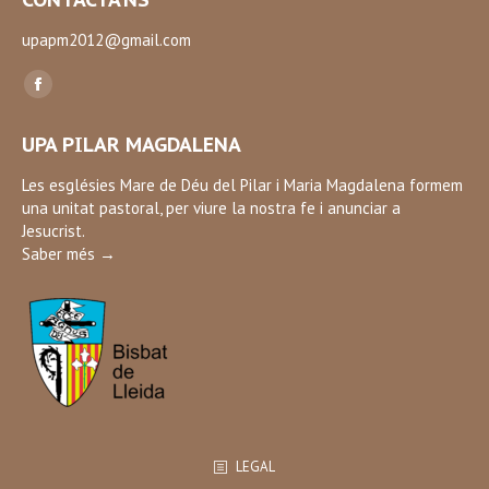
upapm2012@gmail.com
Find us on:
Facebook
page
UPA PILAR MAGDALENA
opens
in
Les esglésies Mare de Déu del Pilar i Maria Magdalena formem
una unitat pastoral, per viure la nostra fe i anunciar a
new
Jesucrist.
window
Saber més →
LEGAL