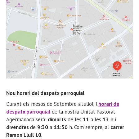
Nou horari del despatx parroquial
Durant els mesos de Setembre a Juliol, l’
horari de
despatx parroquial
de la nostra Unitat Pastoral
Agermanada serà:
dimarts
de les
11
a les
13
h i
divendres
de
9:30
a
11:30
h. Com sempre, al
carrer
Ramon Llull 10
.