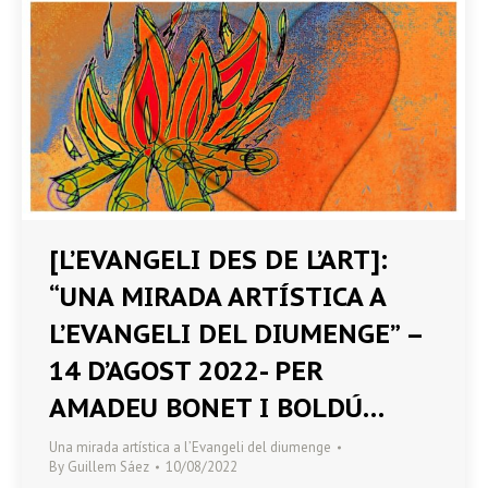
[L’EVANGELI DES DE L’ART]:
“UNA MIRADA ARTÍSTICA A
L’EVANGELI DEL DIUMENGE” –
14 D’AGOST 2022- PER
AMADEU BONET I BOLDÚ…
Una mirada artística a l’Evangeli del diumenge
By
Guillem Sáez
10/08/2022