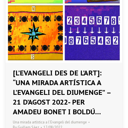
[L’EVANGELI DES DE L’ART]:
“UNA MIRADA ARTÍSTICA A
L’EVANGELI DEL DIUMENGE” –
21 D’AGOST 2022- PER
AMADEU BONET I BOLDÚ…
Una mirada artística a l’Evangeli del diumenge
By
Guillem Sáez
17/08/2022