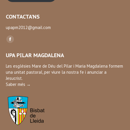
CONTACTA’NS
upapm2012@gmail.com
Find us on:
Facebook
page
UPA PILAR MAGDALENA
opens
in
Les esglésies Mare de Déu del Pilar i Maria Magdalena formem
una unitat pastoral, per viure la nostra fe i anunciar a
new
Jesucrist.
window
Saber més →