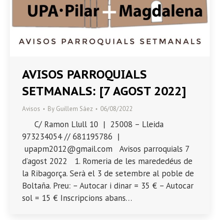
AVISOS PARROQUIALS
SETMANALS: [7 AGOST 2022]
Avisos
By
Guillem Sáez
06/08/2022
C/ Ramon Llull 10 | 25008 – Lleida
973234054 // 681195786 |
upapm2012@gmail.com Avisos parroquials 7
d’agost 2022 1. Romeria de les marededéus de
la Ribagorça. Serà el 3 de setembre al poble de
Boltaña. Preu: – Autocar i dinar = 35 € – Autocar
sol = 15 € Inscripcions abans…