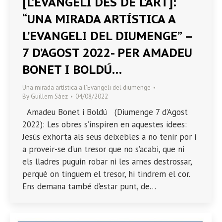
[L’EVANGELI DES DE L’ART]:
“UNA MIRADA ARTÍSTICA A
L’EVANGELI DEL DIUMENGE” –
7 D’AGOST 2022- PER AMADEU
BONET I BOLDÚ…
Una mirada artística a l’Evangeli del diumenge
By
Guillem Sáez
04/08/2022
Amadeu Bonet i Boldú (Diumenge 7 d’Agost
2022): Les obres s’inspiren en aquestes idees:
Jesús exhorta als seus deixebles a no tenir por i
a proveir-se d’un tresor que no s’acabi, que ni
els lladres puguin robar ni les arnes destrossar,
perquè on tinguem el tresor, hi tindrem el cor.
Ens demana també d’estar punt, de…