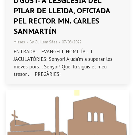
D’GOST- A L’ESGLÉSIA DEL
PILAR DE LLEIDA, OFICIADA
PEL RECTOR MN. CARLES
SANMARTÍN
Misses
By
Guillem Sáez
07/08/2022
ENTRADA: EVANGELI, HOMILÍA… I
JACULATÒRIES: Senyor! Ajuda’m a superar les
meves pors… Senyor! Que Tu siguis el meu
tresor… PREGÀRIES: