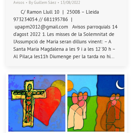
Avisos
By
Guillem Sáez
13/08/2022
C/ Ramon Llull 10 | 25008 – Lleida
973234054 // 681195786 |
upapm2012@gmail.com Avisos parroquials 14
d’agost 2022 1. Les misses de la Solemnitat de
l’Assumpció de Maria seran dilluns vinent: – A
Santa Maria Magdalena a les 9 i a les 12’30 h –
Al Pilar,a les11h Diumenge per la tarda no hi…