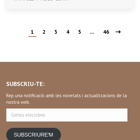
1
2
3
4
5
…
46
SUBSCRIU-TE:
Rep una notificació amb les novetats i actualitzacions de la
nostra web.
Correu
electrònic
SUBSCRIURE'M