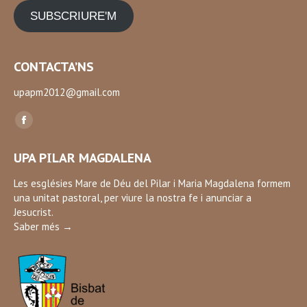
SUBSCRIURE'M
CONTACTA’NS
upapm2012@gmail.com
Find us on:
Facebook
page
UPA PILAR MAGDALENA
opens
in
Les esglésies Mare de Déu del Pilar i Maria Magdalena formem
una unitat pastoral, per viure la nostra fe i anunciar a
new
Jesucrist.
window
Saber més →