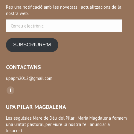
Rep una notificació amb les novetats i actualitzacions de la
nostra web.
Correu
electrònic
SUBSCRIURE'M
CONTACTA’NS
upapm2012@gmail.com
Find us on:
Facebook
page
UPA PILAR MAGDALENA
opens
in
Les esglésies Mare de Déu del Pilar i Maria Magdalena formem
una unitat pastoral, per viure la nostra fe i anunciar a
new
Jesucrist.
window