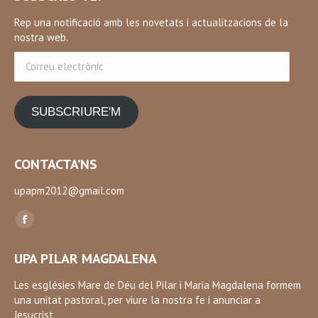
Rep una notificació amb les novetats i actualitzacions de la
nostra web.
Correu
electrònic
SUBSCRIURE'M
CONTACTA’NS
upapm2012@gmail.com
Find us on:
Facebook
page
UPA PILAR MAGDALENA
opens
in
Les esglésies Mare de Déu del Pilar i Maria Magdalena formem
una unitat pastoral, per viure la nostra fe i anunciar a
new
Jesucrist.