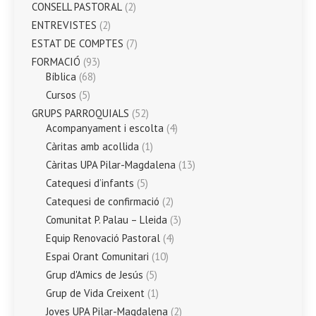
CONSELL PASTORAL
(2)
ENTREVISTES
(2)
ESTAT DE COMPTES
(7)
FORMACIÓ
(93)
Bíblica
(68)
Cursos
(5)
GRUPS PARROQUIALS
(52)
Acompanyament i escolta
(4)
Càritas amb acollida
(1)
Càritas UPA Pilar-Magdalena
(13)
Catequesi d’infants
(5)
Catequesi de confirmació
(2)
Comunitat P. Palau – Lleida
(3)
Equip Renovació Pastoral
(4)
Espai Orant Comunitari
(10)
Grup d'Amics de Jesús
(5)
Grup de Vida Creixent
(1)
Joves UPA Pilar-Magdalena
(2)