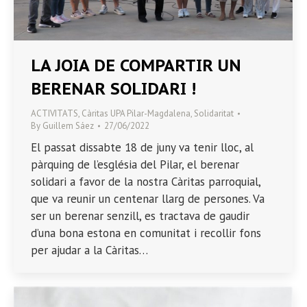
LA JOIA DE COMPARTIR UN
BERENAR SOLIDARI !
ACTIVITATS
,
Càritas UPA Pilar-Magdalena
,
Solidaritat
By
Guillem Sáez
27/06/2022
El passat dissabte 18 de juny va tenir lloc, al
pàrquing de l’església del Pilar, el berenar
solidari a favor de la nostra Càritas parroquial,
que va reunir un centenar llarg de persones. Va
ser un berenar senzill, es tractava de gaudir
d’una bona estona en comunitat i recollir fons
per ajudar a la Càritas…