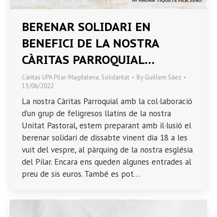
BERENAR SOLIDARI EN
BENEFICI DE LA NOSTRA
CÀRITAS PARROQUIAL…
Càritas UPA Pilar-Magdalena
,
Solidaritat
By
Guillem Sáez
13/06/2022
La nostra Càritas Parroquial amb la col·laboració
d’un grup de feligresos llatins de la nostra
Unitat Pastoral, estem preparant amb il·lusió el
berenar solidari de dissabte vinent dia 18 a les
vuit del vespre, al pàrquing de la nostra església
del Pilar. Encara ens queden algunes entrades al
preu de sis euros. També es pot…