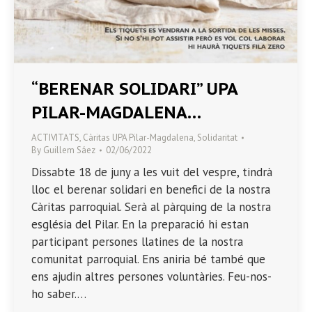
“BERENAR SOLIDARI” UPA
PILAR-MAGDALENA…
ACTIVITATS
,
Càritas UPA Pilar-Magdalena
,
Solidaritat
By
Guillem Sáez
02/06/2022
Dissabte 18 de juny a les vuit del vespre, tindrà
lloc el berenar solidari en benefici de la nostra
Càritas parroquial. Serà al pàrquing de la nostra
església del Pilar. En la preparació hi estan
participant persones llatines de la nostra
comunitat parroquial. Ens aniria bé també que
ens ajudin altres persones voluntàries. Feu-nos-
ho saber.…