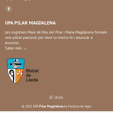
Find us on:
Facebook
page
UPA PILAR MAGDALENA
opens
in
Les esglésies Mare de Déu del Pilar i Maria Magdalena formem
una unitat pastoral, per viure la nostra fe i anunciar a
new
Jesucrist.
window
Saber més →
LEGAL
© 2021 UPA
Pilar Magdalena
by
Factoria de Apps