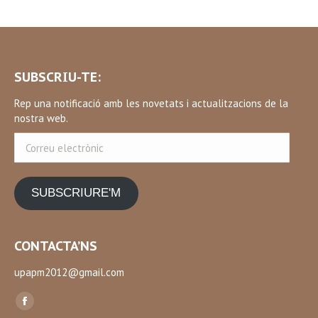
SUBSCRIU-TE:
Rep una notificació amb les novetats i actualitzacions de la
nostra web.
Correu
electrònic
SUBSCRIURE'M
CONTACTA’NS
upapm2012@gmail.com
Find us on:
Facebook