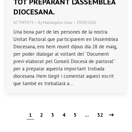
TOT PREPARANT L’ASSEMBLEA
DIOCESANA.
ACTIVITATS
By
Mariangeles Grau
29/05/2026
Una bona part de les persones de la nostra
Unitat Pastoral que participarem en l’Assemblea
Diocesana, ens hem reunit dijous dia 28 de maig,
per poder dialogar al voltant del “Document
previ elaborat pel Consell Diocesà de pastoral”
per a preparar aquesta important trobada
diocesana. Hem llegit i comentat aquest escrit
que també es treballarà a…
1
2
3
4
5
…
32