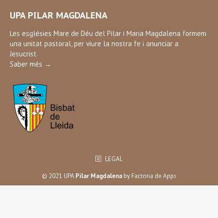
page
UPA PILAR MAGDALENA
opens
in
Les esglésies Mare de Déu del Pilar i Maria Magdalena formem
una unitat pastoral, per viure la nostra fe i anunciar a
new
Jesucrist.
window
Saber més →
LEGAL
© 2021 UPA
Pilar Magdalena
by
Factoria de Apps