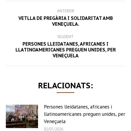
POST
ANTERIOR
NAVIGATION
VETLLA DE PREGÀRIA I SOLIDARITAT AMB
Previous
VENEÇUELA.
post:
SEGÜENT
PERSONES LLEIDATANES, AFRICANES I
Next
LLATINOAMERICANES PREGUEN UNIDES, PER
VENEÇUELA
post:
RELACIONATS:
Persones lleidatanes, africanes i
llatinoamericanes preguen unides, per
Veneçuela
02/07/2026