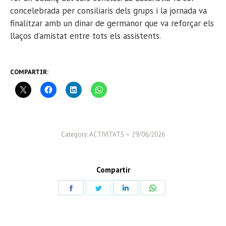
concelebrada per consiliaris dels grups i la jornada va
finalitzar amb un dinar de germanor que va reforçar els
llaços d’amistat entre tots els assistents.
COMPARTIR:
Category:
ACTIVITATS
29/06/2026
Compartir
Share
Share
Share
Share
on
on
on
on
Facebook
Twitter
LinkedIn
WhatsApp