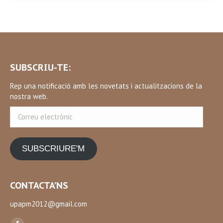
SUBSCRIU-TE:
Rep una notificació amb les novetats i actualitzacions de la
nostra web.
Correu
electrònic
SUBSCRIURE'M
CONTACTA’NS
upapm2012@gmail.com
Find us on: