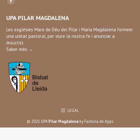
Facebook
page
UPA PILAR MAGDALENA
opens
in
Les esglésies Mare de Déu del Pilar i Maria Magdalena formem
una unitat pastoral, per viure la nostra fe i anunciar a
new
Jesucrist.
window
Saber més →
LEGAL
© 2021 UPA
Pilar Magdalena
by
Factoria de Apps