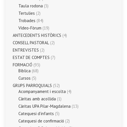
Taula rodona
(3)
Tertulies
(2)
Trobades
(84)
Vídeo-Fòrum
(19)
ANTECEDENTS HISTÒRICS
(4)
CONSELL PASTORAL
(2)
ENTREVISTES
(2)
ESTAT DE COMPTES
(7)
FORMACIÓ
(93)
Bíblica
(68)
Cursos
(5)
GRUPS PARROQUIALS
(52)
Acompanyament i escolta
(4)
Càritas amb acollida
(1)
Càritas UPA Pilar-Magdalena
(13)
Catequesi d’infants
(5)
Catequesi de confirmació
(2)