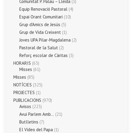
Comunitat P. Palau – Lleida
(3)
Equip Renovació Pastoral
(4)
Espai Orant Comunitari
(10)
Grup d'Amics de Jesús
(5)
Grup de Vida Creixent
(1)
Joves UPA Pilar-Magdalena
(2)
Pastoral de la Salut
(2)
Reforç escolar de Càritas
(3)
HORARIS
(63)
Misses
(61)
Misses
(85)
NOTÍCIES
(325)
PROJECTES
(1)
PUBLICACIONS
(970)
Avisos
(223)
Avui Parlem Amb…
(21)
Butlletins
(7)
El Vídeo del Papa
(1)