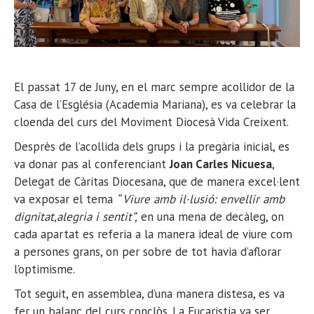
El passat 17 de Juny, en el marc sempre acollidor de la
Casa de l’Església (Academia Mariana), es va celebrar la
cloenda del curs del Moviment Diocesà Vida Creixent.
Desprès de l’acollida dels grups i la pregària inicial, es
va donar pas al conferenciant
Joan Carles Nicuesa
,
Delegat de Càritas Diocesana, que de manera excel·lent
va exposar el tema
“ Viure amb il·lusió: envellir amb
dignitat,alegria i sentit”,
en una mena de decàleg, on
cada apartat es referia a la manera ideal de viure com
a persones grans, on per sobre de tot havia d’aflorar
l’optimisme.
Tot seguit, en assemblea, d’una manera distesa, es va
fer un balanç del curs conclòs. La Eucaristia va ser