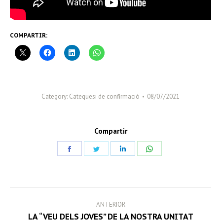
COMPARTIR:
Category:
Catequesi de confirmació
08/07/2021
Compartir
Share
Share
Share
Share
on
on
on
on
Facebook
Twitter
LinkedIn
WhatsApp
POST
ANTERIOR
NAVIGATION
LA “VEU DELS JOVES” DE LA NOSTRA UNITAT
Previous