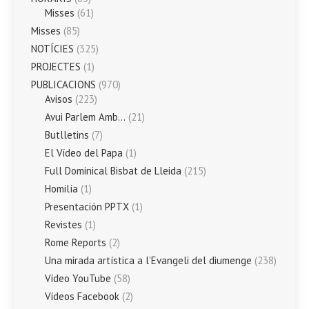
Misses
(61)
Misses
(85)
NOTÍCIES
(325)
PROJECTES
(1)
PUBLICACIONS
(970)
Avisos
(223)
Avui Parlem Amb…
(21)
Butlletins
(7)
El Vídeo del Papa
(1)
Full Dominical Bisbat de Lleida
(215)
Homilía
(1)
Presentación PPTX
(1)
Revistes
(1)
Rome Reports
(2)
Una mirada artística a l’Evangeli del diumenge
(238)
Vídeo YouTube
(58)
Vídeos Facebook
(2)