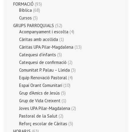
FORMACIÓ
(93)
Bíblica
(68)
Cursos
(5)
GRUPS PARROQUIALS
(52)
Acompanyament i escolta
(4)
Càritas amb acollida
(1)
Càritas UPA Pilar-Magdalena
(13)
Catequesi d’infants
(5)
Catequesi de confirmació
(2)
Comunitat P. Palau – Lleida
(3)
Equip Renovació Pastoral
(4)
Espai Orant Comunitari
(10)
Grup d'Amics de Jesús
(5)
Grup de Vida Creixent
(1)
Joves UPA Pilar-Magdalena
(2)
Pastoral de la Salut
(2)
Reforç escolar de Càritas
(3)
HORARIS
(63)