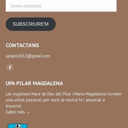
Correu
electrònic
SUBSCRIURE'M
CONTACTA’NS
upapm2012@gmail.com
Find us on:
Facebook
page
UPA PILAR MAGDALENA
opens
in
Les esglésies Mare de Déu del Pilar i Maria Magdalena formem
una unitat pastoral, per viure la nostra fe i anunciar a
new
Jesucrist.
window
Saber més →