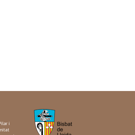
ilar i
nitat