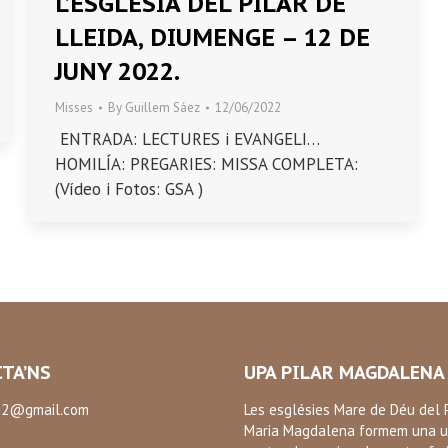
L’ESGLÉSIA DEL PILAR DE
LLEIDA, DIUMENGE – 12 DE
JUNY 2022.
Misses
By
Guillem Sáez
12/06/2022
ENTRADA: LECTURES i EVANGELI…
HOMILÍA: PREGARIES: MISSA COMPLETA:
(Vídeo i Fotos: GSA )
TA’NS
UPA PILAR MAGDALENA
2@gmail.com
Les esglésies Mare de Déu del P
Maria Magdalena formem una u
: