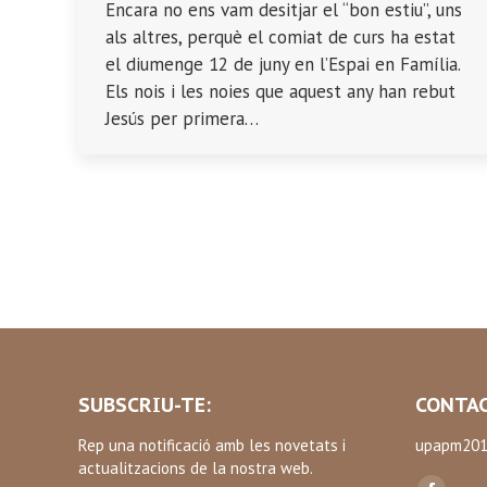
Encara no ens vam desitjar el “bon estiu”, uns
als altres, perquè el comiat de curs ha estat
el diumenge 12 de juny en l’Espai en Família.
Els nois i les noies que aquest any han rebut
Jesús per primera…
SUBSCRIU-TE:
CONTAC
Rep una notificació amb les novetats i
upapm201
actualitzacions de la nostra web.
Find us on