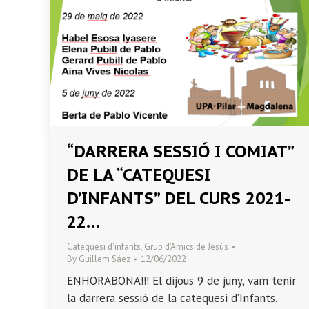
“DARRERA SESSIÓ I COMIAT”
DE LA “CATEQUESI
D’INFANTS” DEL CURS 2021-
22…
Catequesi d’infants
,
Grup d'Amics de Jesús
By
Guillem Sáez
12/06/2022
ENHORABONA!!! El dijous 9 de juny, vam tenir
la darrera sessió de la catequesi d’Infants.