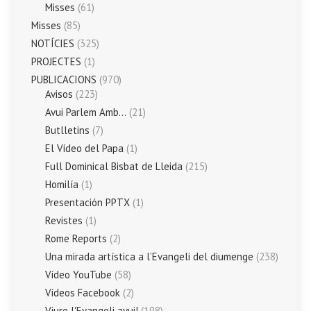
Misses
(61)
Misses
(85)
NOTÍCIES
(325)
PROJECTES
(1)
PUBLICACIONS
(970)
Avisos
(223)
Avui Parlem Amb…
(21)
Butlletins
(7)
El Vídeo del Papa
(1)
Full Dominical Bisbat de Lleida
(215)
Homilía
(1)
Presentación PPTX
(1)
Revistes
(1)
Rome Reports
(2)
Una mirada artística a l’Evangeli del diumenge
(238)
Vídeo YouTube
(58)
Vídeos Facebook
(2)
Viure l'Evangeli avui!
(198)