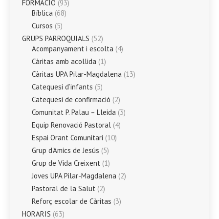
FORMACIÓ
(93)
Bíblica
(68)
Cursos
(5)
GRUPS PARROQUIALS
(52)
Acompanyament i escolta
(4)
Càritas amb acollida
(1)
Càritas UPA Pilar-Magdalena
(13)
Catequesi d’infants
(5)
Catequesi de confirmació
(2)
Comunitat P. Palau – Lleida
(3)
Equip Renovació Pastoral
(4)
Espai Orant Comunitari
(10)
Grup d'Amics de Jesús
(5)
Grup de Vida Creixent
(1)
Joves UPA Pilar-Magdalena
(2)
Pastoral de la Salut
(2)
Reforç escolar de Càritas
(3)
HORARIS
(63)