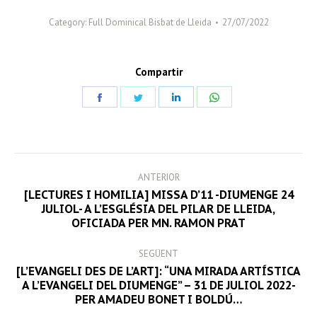
Category:
Full Dominical Bisbat de Lleida
27/07/2022
Compartir
Share
Share
Share
Share
on
on
on
on
Facebook
Twitter
LinkedIn
WhatsApp
POST
ANTERIOR
NAVIGATION
[LECTURES I HOMILIA] MISSA D’11 -DIUMENGE 24
Previous
JULIOL- A L’ESGLÉSIA DEL PILAR DE LLEIDA,
OFICIADA PER MN. RAMON PRAT
post:
SEGÜENT
[L’EVANGELI DES DE L’ART]: “UNA MIRADA ARTÍSTICA
Next
A L’EVANGELI DEL DIUMENGE” – 31 DE JULIOL 2022-
PER AMADEU BONET I BOLDÚ…
post: