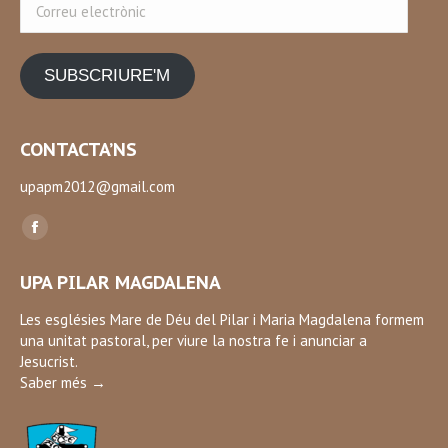
Correu
electrònic
SUBSCRIURE'M
CONTACTA’NS
upapm2012@gmail.com
Find us on:
Facebook
page
UPA PILAR MAGDALENA
opens
in
Les esglésies Mare de Déu del Pilar i Maria Magdalena formem
una unitat pastoral, per viure la nostra fe i anunciar a
new
Jesucrist.
window
Saber més →