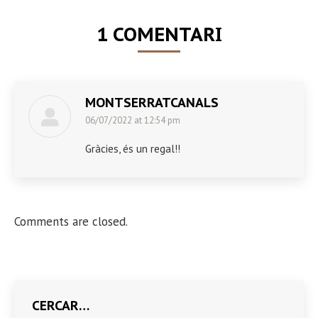
1 COMENTARI
MONTSERRATCANALS
06/07/2022 at 12:54 pm
says:
Gràcies, és un regal!!
Comments are closed.
CERCAR…