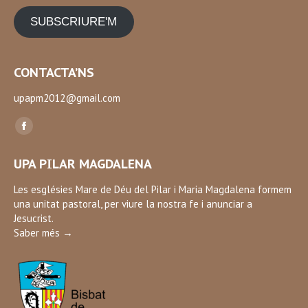
SUBSCRIURE'M
CONTACTA’NS
upapm2012@gmail.com
Find us on:
Facebook
page
UPA PILAR MAGDALENA
opens
in
Les esglésies Mare de Déu del Pilar i Maria Magdalena formem
una unitat pastoral, per viure la nostra fe i anunciar a
new
Jesucrist.
window
Saber més →