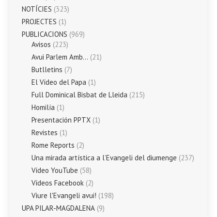
NOTÍCIES
(323)
PROJECTES
(1)
PUBLICACIONS
(969)
Avisos
(223)
Avui Parlem Amb…
(21)
Butlletins
(7)
El Vídeo del Papa
(1)
Full Dominical Bisbat de Lleida
(215)
Homilía
(1)
Presentación PPTX
(1)
Revistes
(1)
Rome Reports
(2)
Una mirada artística a l’Evangeli del diumenge
(237)
Vídeo YouTube
(58)
Vídeos Facebook
(2)
Viure l'Evangeli avui!
(198)
UPA PILAR-MAGDALENA
(9)