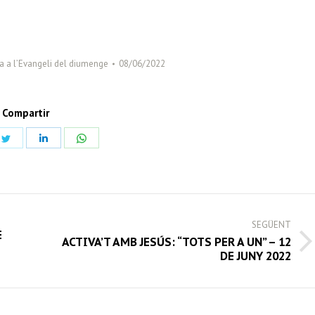
ca a l’Evangeli del diumenge
08/06/2022
Compartir
Share
Share
Share
on
on
on
book
Twitter
LinkedIn
WhatsApp
SEGÜENT
E
ACTIVA’T AMB JESÚS: “TOTS PER A UN” – 12
Next
DE JUNY 2022
post: