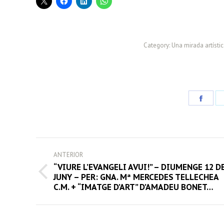
Category:
Una mirada artísti
Share
on
Face
POST
ANTERIOR
NAVIGATION
“VIURE L’EVANGELI AVUI!” – DIUMENGE 12 D
Previous
JUNY – PER: GNA. Mª MERCEDES TELLECHEA
C.M. + “IMATGE D’ART” D’AMADEU BONET…
post: