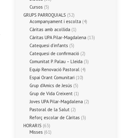
Cursos
(5)
GRUPS PARROQUIALS
(52)
Acompanyament i escolta
(4)
Càritas amb acollida
(1)
Càritas UPA Pilar-Magdalena
(13)
Catequesi d’infants
(5)
Catequesi de confirmació
(2)
Comunitat P. Palau – Lleida
(3)
Equip Renovació Pastoral
(4)
Espai Orant Comunitari
(10)
Grup d'Amics de Jesús
(5)
Grup de Vida Creixent
(1)
Joves UPA Pilar-Magdalena
(2)
Pastoral de la Salut
(2)
Reforç escolar de Càritas
(3)
HORARIS
(63)
Misses
(61)