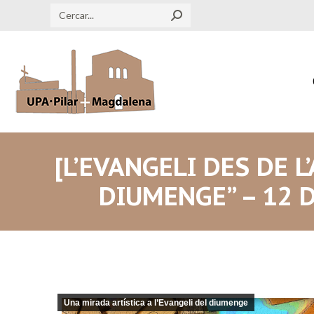
Search:
[L’EVANGELI DES DE L
DIUMENGE” – 12 
Una mirada artística a l’Evangeli del diumenge