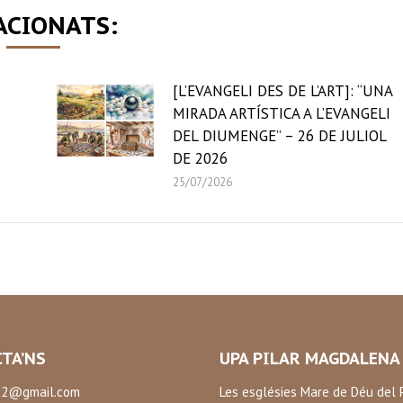
ACIONATS:
[L’EVANGELI DES DE L’ART]: “UNA
MIRADA ARTÍSTICA A L’EVANGELI
DEL DIUMENGE” – 26 DE JULIOL
DE 2026
25/07/2026
TA’NS
UPA PILAR MAGDALENA
2@gmail.com
Les esglésies Mare de Déu del P