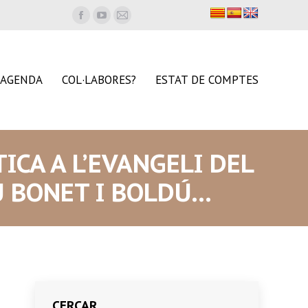
Facebook
YouTube
Mail
page
page
page
opens
opens
opens
in
in
in
AGENDA
COL·LABORES?
ESTAT DE COMPTES
new
new
new
window
window
window
TICA A L’EVANGELI DEL
U BONET I BOLDÚ…
CERCAR…