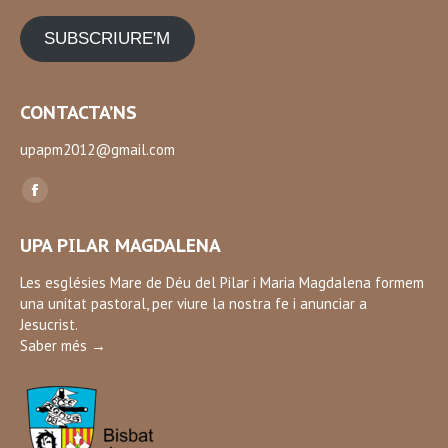
SUBSCRIURE'M
CONTACTA’NS
upapm2012@gmail.com
Find us on:
Facebook
page
UPA PILAR MAGDALENA
opens
in
Les esglésies Mare de Déu del Pilar i Maria Magdalena formem
una unitat pastoral, per viure la nostra fe i anunciar a
new
Jesucrist.
window
Saber més →