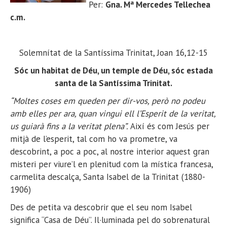
Per:
Gna.
Mª Mercedes Tellechea
c.m.
Solemnítat de la Santíssima Trinitat, Joan 16,12-15
Sóc un habitat de Déu, un temple de Déu, sóc estada
santa de la Santíssima Trinitat.
“Moltes coses em queden per dir-vos, però no podeu
amb elles per ara, quan vingui ell l’Esperit de la veritat,
us guiarà fins a la veritat plena”
.
Així és com Jesús per
mitjà de l’esperit, tal com ho va prometre, va
descobrint, a poc a poc, al nostre interior aquest gran
misteri per viure’l en plenitud com la mística francesa,
carmelita descalça, Santa Isabel de la Trinitat (1880-
1906)
Des de petita va descobrir que el seu nom Isabel
significa “Casa de Déu”. Il·luminada pel do sobrenatural