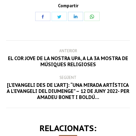
Compartir
Share
Share
Share
Share
on
on
on
on
Facebook
Twitter
LinkedIn
WhatsApp
POST
ANTERIOR
NAVIGATION
EL COR JOVE DE LA NOSTRA UPA, A LA 3A MOSTRA DE
Previous
MÚSIQUES RELIGIOSES
post:
SEGÜENT
[L’EVANGELI DES DE L’ART]: “UNA MIRADA ARTÍSTICA
Next
A L’EVANGELI DEL DIUMENGE” – 12 DE JUNY 2022- PER
AMADEU BONET I BOLDÚ…
post:
RELACIONATS: