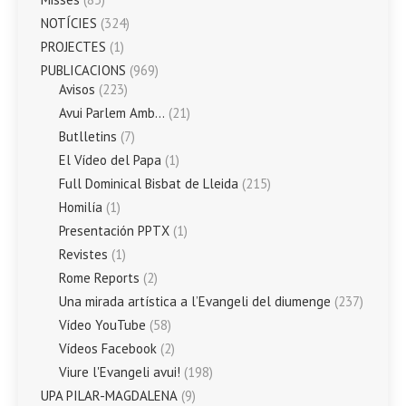
NOTÍCIES
(324)
PROJECTES
(1)
PUBLICACIONS
(969)
Avisos
(223)
Avui Parlem Amb…
(21)
Butlletins
(7)
El Vídeo del Papa
(1)
Full Dominical Bisbat de Lleida
(215)
Homilía
(1)
Presentación PPTX
(1)
Revistes
(1)
Rome Reports
(2)
Una mirada artística a l’Evangeli del diumenge
(237)
Vídeo YouTube
(58)
Vídeos Facebook
(2)
Viure l'Evangeli avui!
(198)
UPA PILAR-MAGDALENA
(9)