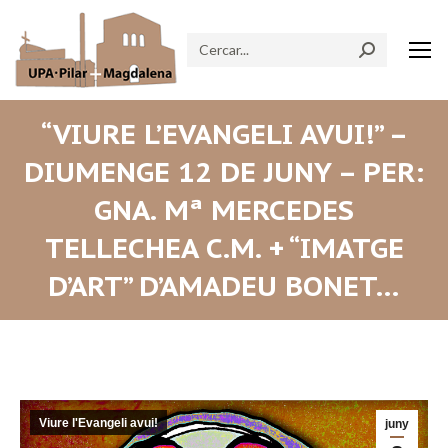
Search:
“VIURE L’EVANGELI AVUI!” –
DIUMENGE 12 DE JUNY – PER:
GNA. Mª MERCEDES
TELLECHEA C.M. + “IMATGE
D’ART” D’AMADEU BONET…
Viure l'Evangeli avui!
juny