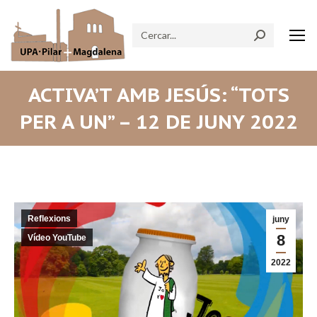
Search:
ACTIVA’T AMB JESÚS: “TOTS
PER A UN” – 12 DE JUNY 2022
Reflexions
juny
8
Vídeo YouTube
2022