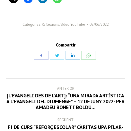
Categories:
Reflexions
,
Vídeo YouTube
08/06/2022
Compartir
Share
Share
Share
Share
on
on
on
on
Facebook
Twitter
LinkedIn
WhatsApp
POST
ANTERIOR
NAVIGATION
[L’EVANGELI DES DE L’ART]: “UNA MIRADA ARTÍSTICA
Previous
A L’EVANGELI DEL DIUMENGE” – 12 DE JUNY 2022- PER
AMADEU BONET I BOLDÚ…
post:
SEGÜENT
FI DE CURS “REFORÇ ESCOLAR” CÀRITAS UPA PILAR-
Next