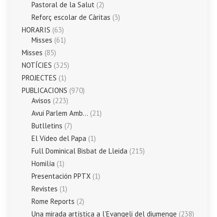
Pastoral de la Salut
(2)
Reforç escolar de Càritas
(3)
HORARIS
(63)
Misses
(61)
Misses
(85)
NOTÍCIES
(325)
PROJECTES
(1)
PUBLICACIONS
(970)
Avisos
(223)
Avui Parlem Amb…
(21)
Butlletins
(7)
El Vídeo del Papa
(1)
Full Dominical Bisbat de Lleida
(215)
Homilía
(1)
Presentación PPTX
(1)
Revistes
(1)
Rome Reports
(2)
Una mirada artística a l’Evangeli del diumenge
(238)