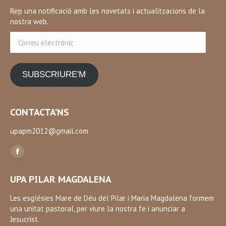
Rep una notificació amb les novetats i actualitzacions de la
nostra web.
Correu
electrònic
SUBSCRIURE'M
CONTACTA’NS
upapm2012@gmail.com
Find us on:
Facebook
page
UPA PILAR MAGDALENA
opens
in
Les esglésies Mare de Déu del Pilar i Maria Magdalena formem
una unitat pastoral, per viure la nostra fe i anunciar a
new
Jesucrist.
window