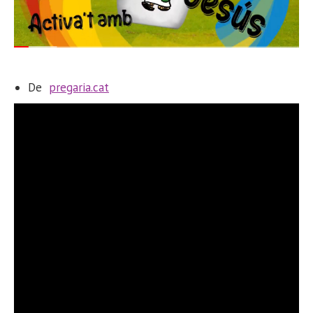
De
pregaria.cat