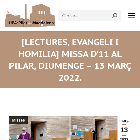
Search:
[LECTURES, EVANGELI I
HOMILIA] MISSA D’11 AL
PILAR, DIUMENGE – 13 MARÇ
2022.
Misses
març
13
2022