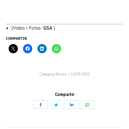
(Vídeo i Fotos:
GSA
)
COMPARTIR:
Category:
Misses
13/03/2022
Compartir
Share
Share
Share
Share
on
on
on
on
Facebook
Twitter
LinkedIn
WhatsApp