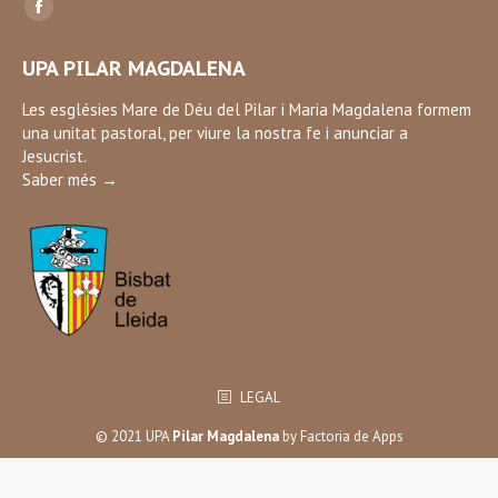
Find us on:
Facebook
page
UPA PILAR MAGDALENA
opens
in
Les esglésies Mare de Déu del Pilar i Maria Magdalena formem
una unitat pastoral, per viure la nostra fe i anunciar a
new
Jesucrist.
window
Saber més →
LEGAL
© 2021 UPA
Pilar Magdalena
by
Factoria de Apps