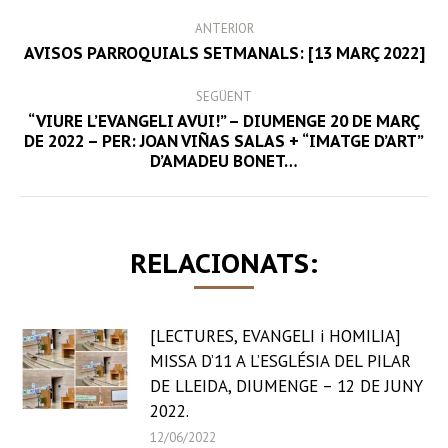
POST
ANTERIOR
NAVIGATION
Previous
AVISOS PARROQUIALS SETMANALS: [13 MARÇ 2022]
post:
SEGÜENT
“VIURE L’EVANGELI AVUI!” – DIUMENGE 20 DE MARÇ
Next
DE 2022 – PER: JOAN VIÑAS SALAS + “IMATGE D’ART”
D’AMADEU BONET…
post:
RELACIONATS:
[LECTURES, EVANGELI i HOMILIA]
MISSA D’11 A L’ESGLÉSIA DEL PILAR
DE LLEIDA, DIUMENGE – 12 DE JUNY
2022.
12/06/2022