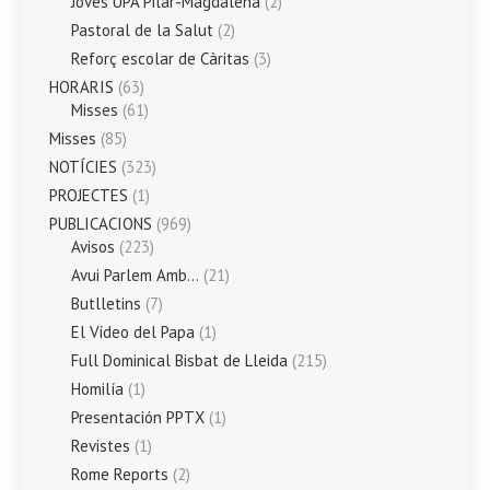
Joves UPA Pilar-Magdalena
(2)
Pastoral de la Salut
(2)
Reforç escolar de Càritas
(3)
HORARIS
(63)
Misses
(61)
Misses
(85)
NOTÍCIES
(323)
PROJECTES
(1)
PUBLICACIONS
(969)
Avisos
(223)
Avui Parlem Amb…
(21)
Butlletins
(7)
El Vídeo del Papa
(1)
Full Dominical Bisbat de Lleida
(215)
Homilía
(1)
Presentación PPTX
(1)
Revistes
(1)
Rome Reports
(2)