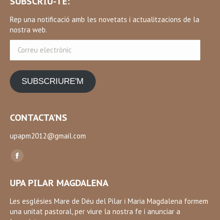
SUBSCRIU-TE:
Rep una notificació amb les novetats i actualitzacions de la
nostra web.
Correu
electrònic
SUBSCRIURE'M
CONTACTA’NS
upapm2012@gmail.com
Find us on:
Facebook
page
UPA PILAR MAGDALENA
opens
in
Les esglésies Mare de Déu del Pilar i Maria Magdalena formem
una unitat pastoral, per viure la nostra fe i anunciar a
new