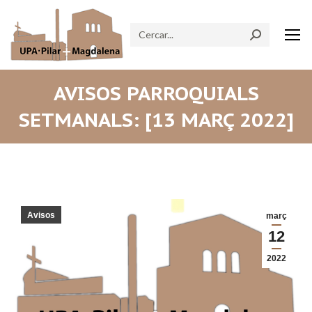
Search:
AVISOS PARROQUIALS
SETMANALS: [13 MARÇ 2022]
Avisos
març
12
2022