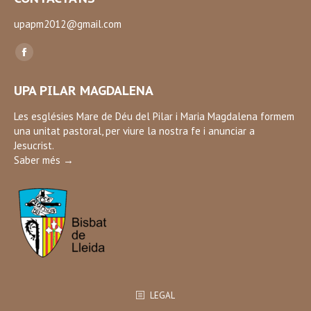
upapm2012@gmail.com
Find us on:
Facebook
page
UPA PILAR MAGDALENA
opens
in
Les esglésies Mare de Déu del Pilar i Maria Magdalena formem
una unitat pastoral, per viure la nostra fe i anunciar a
new
Jesucrist.
window
Saber més →
LEGAL