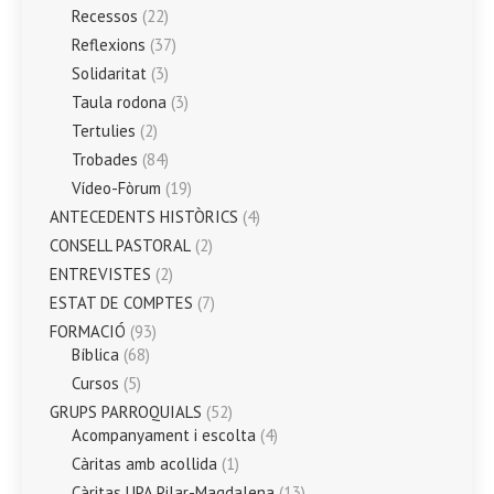
Recessos
(22)
Reflexions
(37)
Solidaritat
(3)
Taula rodona
(3)
Tertulies
(2)
Trobades
(84)
Vídeo-Fòrum
(19)
ANTECEDENTS HISTÒRICS
(4)
CONSELL PASTORAL
(2)
ENTREVISTES
(2)
ESTAT DE COMPTES
(7)
FORMACIÓ
(93)
Bíblica
(68)
Cursos
(5)
GRUPS PARROQUIALS
(52)
Acompanyament i escolta
(4)
Càritas amb acollida
(1)
Càritas UPA Pilar-Magdalena
(13)