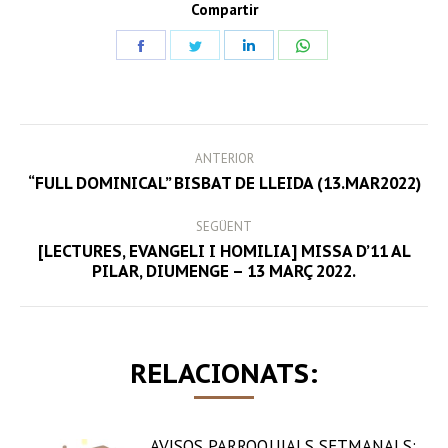
Compartir
Share
Share
Share
Share
on
on
on
on
Facebook
Twitter
LinkedIn
WhatsApp
POST
ANTERIOR
NAVIGATION
Previous
“FULL DOMINICAL” BISBAT DE LLEIDA (13.MAR2022)
post:
SEGÜENT
[LECTURES, EVANGELI I HOMILIA] MISSA D’11 AL
Next
PILAR, DIUMENGE – 13 MARÇ 2022.
post:
RELACIONATS:
AVISOS PARROQUIALS SETMANALS: