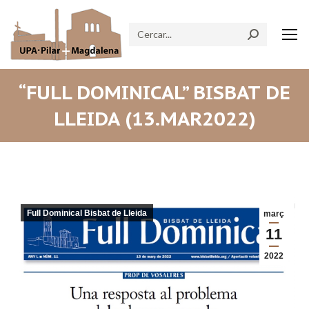
Search:
“FULL DOMINICAL” BISBAT DE
LLEIDA (13.MAR2022)
Full Dominical Bisbat de Lleida
març
11
2022