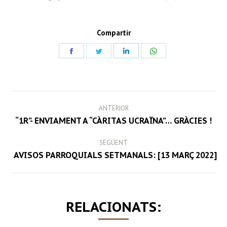
Compartir
Share
Share
Share
Share
on
on
on
on
Facebook
Twitter
LinkedIn
WhatsApp
POST
ANTERIOR
NAVIGATION
Previous
“1R”- ENVIAMENT A “CÀRITAS UCRAÏNA”… GRÀCIES !
post:
SEGÜENT
Next
AVISOS PARROQUIALS SETMANALS: [13 MARÇ 2022]
post:
RELACIONATS: