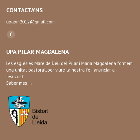
CONTACTA’NS
upapm2012@gmail.com
Find us on:
Facebook
page
UPA PILAR MAGDALENA
opens
in
Les esglésies Mare de Déu del Pilar i Maria Magdalena formem
una unitat pastoral, per viure la nostra fe i anunciar a
new
Jesucrist.
window
Saber més →