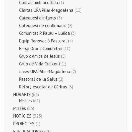
Càritas amb acollida
(1)
Càritas UPA Pilar-Magdalena
(13)
Catequesi d’infants
(5)
Catequesi de confirmació
(2)
Comunitat P. Palau – Lleida
(3)
Equip Renovació Pastoral
(4)
Espai Orant Comunitari
(10)
Grup d'Amics de Jesús
(5)
Grup de Vida Creixent
(1)
Joves UPA Pilar-Magdalena
(2)
Pastoral de la Salut
(2)
Reforç escolar de Càritas
(3)
HORARIS
(63)
Misses
(61)
Misses
(85)
NOTÍCIES
(325)
PROJECTES
(1)
PUBLICACIONS
(970)