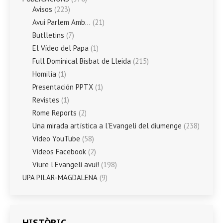
Avisos
(223)
Avui Parlem Amb…
(21)
Butlletins
(7)
El Vídeo del Papa
(1)
Full Dominical Bisbat de Lleida
(215)
Homilía
(1)
Presentación PPTX
(1)
Revistes
(1)
Rome Reports
(2)
Una mirada artística a l’Evangeli del diumenge
(238)
Vídeo YouTube
(58)
Vídeos Facebook
(2)
Viure l'Evangeli avui!
(198)
UPA PILAR-MAGDALENA
(9)
HISTÒRIC