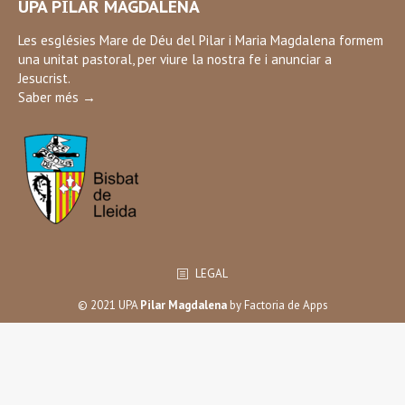
UPA PILAR MAGDALENA
opens
in
Les esglésies Mare de Déu del Pilar i Maria Magdalena formem
una unitat pastoral, per viure la nostra fe i anunciar a
new
Jesucrist.
window
Saber més →
LEGAL
© 2021 UPA
Pilar Magdalena
by
Factoria de Apps