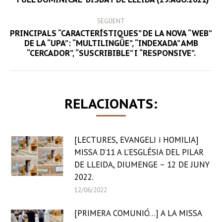
NAVIGATION
post:
SEGÜENT
PRINCIPALS “CARACTERÍSTIQUES” DE LA NOVA “WEB”
Next
DE LA “UPA”: “MULTILINGÜE”, “INDEXADA” AMB
“CERCADOR”, “SUSCRIBIBLE” I “RESPONSIVE”.
post:
RELACIONATS:
[LECTURES, EVANGELI i HOMILIA]
MISSA D’11 A L’ESGLÉSIA DEL PILAR
DE LLEIDA, DIUMENGE – 12 DE JUNY
2022.
12/06/2022
[PRIMERA COMUNIÓ…] A LA MISSA