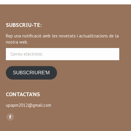
SUBSCRIU-TE:
Rep una notificació amb les novetats i actualitzacions de la
nostra web.
Correu
electrònic
SUBSCRIURE'M
CONTACTA’NS
upapm2012@gmail.com
Find us on:
Facebook
page