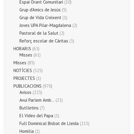
Espai Orant Comunitari
(10)
Grup d'Amics de Jesús
(5)
Grup de Vida Creixent
(1)
Joves UPA Pilar-Magdalena
(2)
Pastoral de la Salut
(2)
Reforç escolar de Càritas
(3)
HORARIS
(63)
Misses
(61)
Misses
(85)
NOTÍCIES
(325)
PROJECTES
(1)
PUBLICACIONS
(970)
Avisos
(223)
Avui Parlem Amb…
(21)
Butlletins
(7)
El Vídeo del Papa
(1)
Full Dominical Bisbat de Lleida
(215)
Homilía
(1)