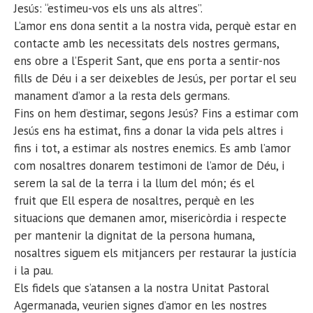
Jesús: “estimeu-vos els uns als altres”.
L’amor ens dona sentit a la nostra vida, perquè estar en
contacte amb les necessitats dels nostres germans,
ens obre a l’Esperit Sant, que ens porta a sentir-nos
fills de Déu i a ser deixebles de Jesús, per portar el seu
manament d’amor a la resta dels germans.
Fins on hem d’estimar, segons Jesús? Fins a estimar com
Jesús ens ha estimat, fins a donar la vida pels altres i
fins i tot, a estimar als nostres enemics. Es amb l’amor
com nosaltres donarem testimoni de l’amor de Déu, i
serem la sal de la terra i la llum del món; és el
fruit que Ell espera de nosaltres, perquè en les
situacions que demanen amor, misericòrdia i respecte
per mantenir la dignitat de la persona humana,
nosaltres siguem els mitjancers per restaurar la justícia
i la pau.
Els fidels que s’atansen a la nostra Unitat Pastoral
Agermanada, veurien signes d’amor en les nostres