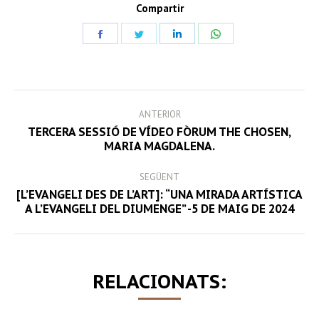
Compartir
Share
Share
Share
Share
on
on
on
on
Facebook
Twitter
LinkedIn
WhatsApp
POST
ANTERIOR
NAVIGATION
TERCERA SESSIÓ DE VÍDEO FÒRUM THE CHOSEN,
Previous
MARIA MAGDALENA.
post:
SEGÜENT
[L’EVANGELI DES DE L’ART]: “UNA MIRADA ARTÍSTICA
Next
A L’EVANGELI DEL DIUMENGE” -5 DE MAIG DE 2024
post:
RELACIONATS: