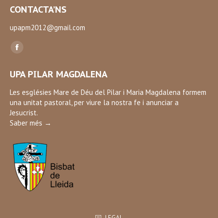
CONTACTA’NS
upapm2012@gmail.com
Find us on:
Facebook
page
UPA PILAR MAGDALENA
opens
in
Les esglésies Mare de Déu del Pilar i Maria Magdalena formem
una unitat pastoral, per viure la nostra fe i anunciar a
new
Jesucrist.
window
Saber més →
LEGAL