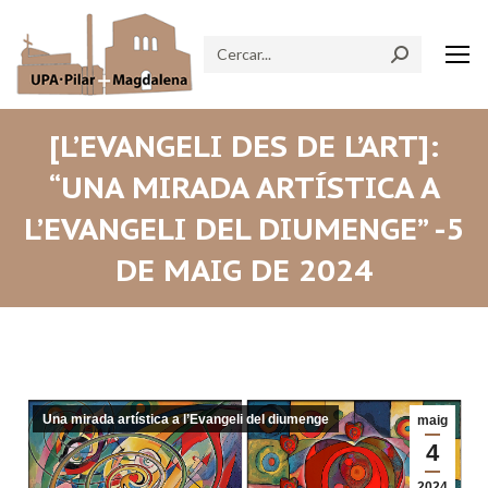
Search:
[L’EVANGELI DES DE L’ART]:
“UNA MIRADA ARTÍSTICA A
L’EVANGELI DEL DIUMENGE” -5
DE MAIG DE 2024
Una mirada artística a l’Evangeli del diumenge
maig
4
2024