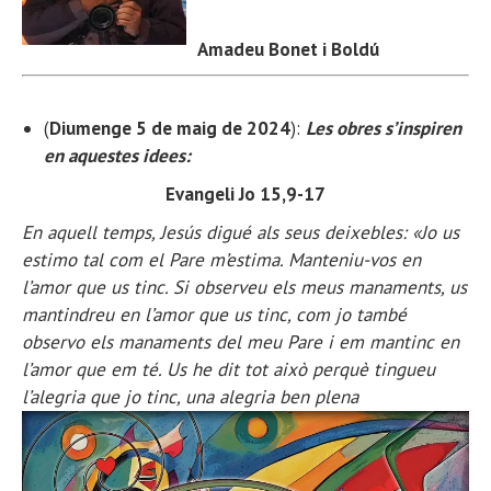
Amadeu Bonet i Boldú
(
Diumenge 5 de maig de 2024
):
Les obres s’inspiren
en aquestes idees:
Evangeli Jo 15,9-17
En aquell temps, Jesús digué als seus deixebles: «Jo us
estimo tal com el Pare m’estima. Manteniu-vos en
l’amor que us tinc. Si observeu els meus manaments, us
mantindreu en l’amor que us tinc, com jo també
observo els manaments del meu Pare i em mantinc en
l’amor que em té. Us he dit tot això perquè tingueu
l’alegria que jo tinc, una alegria ben plena