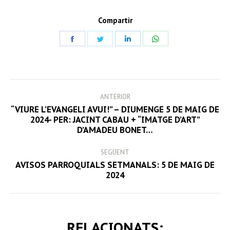
Compartir
Share
Share
Share
Share
on
on
on
on
Facebook
Twitter
LinkedIn
WhatsApp
POST
ANTERIOR
NAVIGATION
“VIURE L’EVANGELI AVUI!” – DIUMENGE 5 DE MAIG DE
Previous
2024- PER: JACINT CABAU + “IMATGE D’ART”
D’AMADEU BONET…
post:
SEGÜENT
AVISOS PARROQUIALS SETMANALS: 5 DE MAIG DE
Next
2024
post:
RELACIONATS: