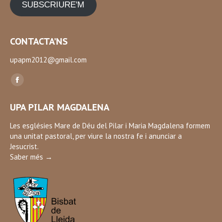
SUBSCRIURE'M
CONTACTA’NS
upapm2012@gmail.com
Find us on:
Facebook
page
UPA PILAR MAGDALENA
opens
in
Les esglésies Mare de Déu del Pilar i Maria Magdalena formem
una unitat pastoral, per viure la nostra fe i anunciar a
new
Jesucrist.
window
Saber més →