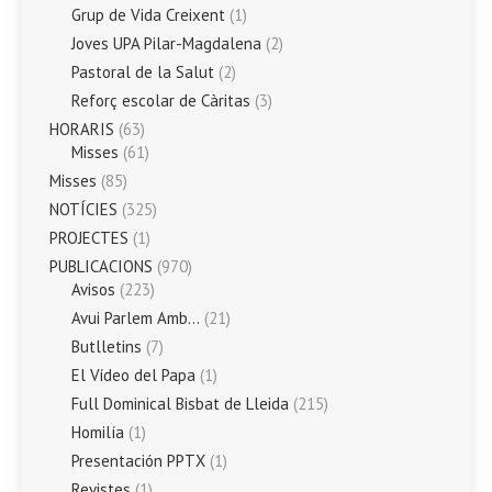
Grup de Vida Creixent
(1)
Joves UPA Pilar-Magdalena
(2)
Pastoral de la Salut
(2)
Reforç escolar de Càritas
(3)
HORARIS
(63)
Misses
(61)
Misses
(85)
NOTÍCIES
(325)
PROJECTES
(1)
PUBLICACIONS
(970)
Avisos
(223)
Avui Parlem Amb…
(21)
Butlletins
(7)
El Vídeo del Papa
(1)
Full Dominical Bisbat de Lleida
(215)
Homilía
(1)
Presentación PPTX
(1)
Revistes
(1)