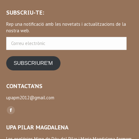
SUBSCRIU-TE:
Rep una notificació amb les novetats i actualitzacions de la
nostra web.
Correu
electrònic
SUBSCRIURE'M
CONTACTA’NS
upapm2012@gmail.com
Find us on:
Facebook
page
UPA PILAR MAGDALENA
opens
in
Les esglésies Mare de Déu del Pilar i Maria Magdalena formem