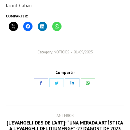
Jacint Cabau
COMPARTIR:
Category:
NOTÍCIES
01/09/2023
Compartir
Share
Share
Share
Share
on
on
on
on
Facebook
Twitter
LinkedIn
WhatsApp
POST
ANTERIOR
NAVIGATION
[L’EVANGELI DES DE L’ART]: “UNA MIRADA ARTÍSTICA
Previous
A L’EVANGELI DEL DIUMENGE” -27 D’AGOST DE 2023