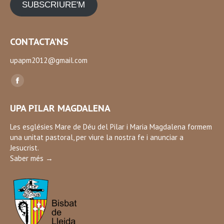
SUBSCRIURE'M
CONTACTA’NS
upapm2012@gmail.com
Find us on:
Facebook
page
UPA PILAR MAGDALENA
opens
in
Les esglésies Mare de Déu del Pilar i Maria Magdalena formem
una unitat pastoral, per viure la nostra fe i anunciar a
new
Jesucrist.
window
Saber més →