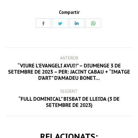
Compartir
Share
Share
Share
Share
on
on
on
on
Facebook
Twitter
LinkedIn
WhatsApp
POST
ANTERIOR
NAVIGATION
“VIURE L’EVANGELI AVUI!” – DIUMENGE 3 DE
Previous
SETEMBRE DE 2023 – PER: JACINT CABAU + “IMATGE
D’ART” D’AMADEU BONET…
post:
SEGÜENT
“FULL DOMINICAL” BISBAT DE LLEIDA (3 DE
Next
SETEMBRE DE 2023)
post:
RELACIONATS: