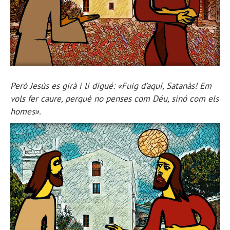
Però Jesús es girà i li digué: «Fuig d’aquí, Satanàs! Em
vols fer caure, perquè no penses com Déu, sinó com els
homes».