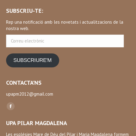
SUBSCRIU-TE:
Rep una notificació amb les novetats i actualitzacions de la
nostra web.
Correu
electrònic
SUBSCRIURE'M
CONTACTA’NS
upapm2012@gmail.com
Find us on:
Facebook
page
UPA PILAR MAGDALENA
opens
in
Les esglésies Mare de Déu del Pilar i Maria Magdalena formem