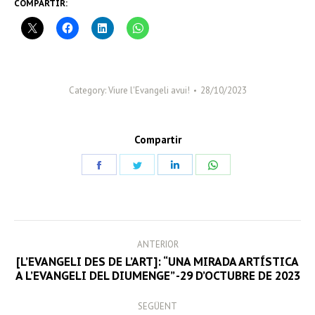
COMPARTIR:
Category:
Viure l'Evangeli avui!
28/10/2023
Compartir
Share
Share
Share
Share
on
on
on
on
Facebook
Twitter
LinkedIn
WhatsApp
POST
ANTERIOR
NAVIGATION
[L’EVANGELI DES DE L’ART]: “UNA MIRADA ARTÍSTICA
Previous
A L’EVANGELI DEL DIUMENGE” -29 D’OCTUBRE DE 2023
post:
SEGÜENT