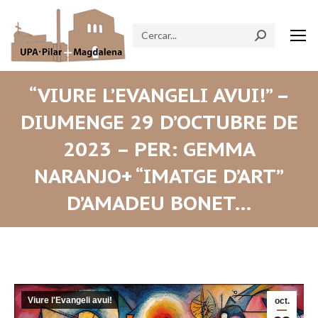
Search:
“VIURE L’EVANGELI AVUI!” –
DIUMENGE 29 D’OCTUBRE DE
2023 – PER: GEMMA
NARANJO+ “IMATGE D’ART”
D’AMADEU BONET…
Viure l'Evangeli avui!
oct.