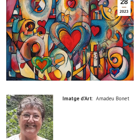
28
2023
Imatge d’Art
: Amadeu Bonet