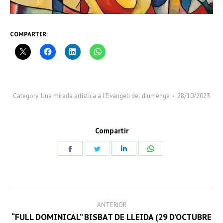
COMPARTIR:
Category:
Una mirada artística a l’Evangeli del diumenge
28/10/2023
Compartir
Share
Share
Share
Share
on
on
on
on
Facebook
Twitter
LinkedIn
WhatsApp
POST
ANTERIOR
NAVIGATION
“FULL DOMINICAL” BISBAT DE LLEIDA (29 D’OCTUBRE
Previous