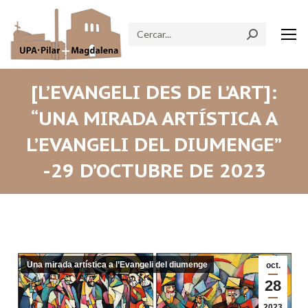
Search:
[L’EVANGELI DES DE L’ART]:
“UNA MIRADA ARTÍSTICA A
L’EVANGELI DEL DIUMENGE”
-29 D’OCTUBRE DE 2023
Una mirada artística a l’Evangeli del diumenge
oct.
28
2023