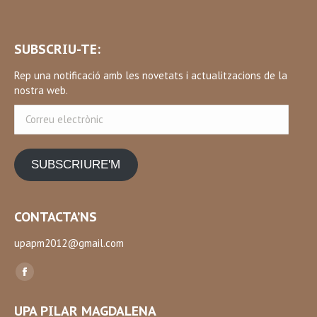
SUBSCRIU-TE:
Rep una notificació amb les novetats i actualitzacions de la
nostra web.
Correu
electrònic
SUBSCRIURE'M
CONTACTA’NS
upapm2012@gmail.com
Find us on:
Facebook
page
UPA PILAR MAGDALENA
opens