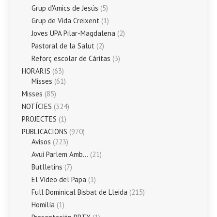
Grup d'Amics de Jesús
(5)
Grup de Vida Creixent
(1)
Joves UPA Pilar-Magdalena
(2)
Pastoral de la Salut
(2)
Reforç escolar de Càritas
(3)
HORARIS
(63)
Misses
(61)
Misses
(85)
NOTÍCIES
(324)
PROJECTES
(1)
PUBLICACIONS
(970)
Avisos
(223)
Avui Parlem Amb…
(21)
Butlletins
(7)
El Vídeo del Papa
(1)
Full Dominical Bisbat de Lleida
(215)
Homilía
(1)