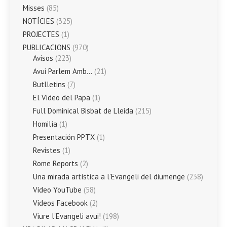
Misses
(85)
NOTÍCIES
(325)
PROJECTES
(1)
PUBLICACIONS
(970)
Avisos
(223)
Avui Parlem Amb…
(21)
Butlletins
(7)
El Vídeo del Papa
(1)
Full Dominical Bisbat de Lleida
(215)
Homilía
(1)
Presentación PPTX
(1)
Revistes
(1)
Rome Reports
(2)
Una mirada artística a l’Evangeli del diumenge
(238)
Vídeo YouTube
(58)
Vídeos Facebook
(2)
Viure l'Evangeli avui!
(198)