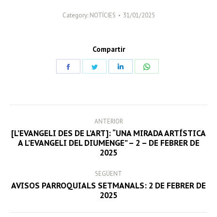
Category:
NOTÍCIES
31/01/2025
Compartir
Share
Share
Share
Share
on
on
on
on
Facebook
Twitter
LinkedIn
WhatsApp
POST
ANTERIOR
NAVIGATION
[L’EVANGELI DES DE L’ART]: “UNA MIRADA ARTÍSTICA
Previous
A L’EVANGELI DEL DIUMENGE” – 2 – DE FEBRER DE
2025
post:
SEGÜENT
AVISOS PARROQUIALS SETMANALS: 2 DE FEBRER DE
Next
2025
post: