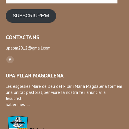
electrònic
SUBSCRIURE'M
CONTACTA’NS
upapm2012@gmail.com
Find us on:
Facebook
page
UPA PILAR MAGDALENA
opens
in
Les esglésies Mare de Déu del Pilar i Maria Magdalena formem
una unitat pastoral, per viure la nostra fe i anunciar a
new
Jesucrist.
window
Saber més →