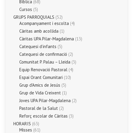
Bíblica
(68)
Cursos
(5)
GRUPS PARROQUIALS
(52)
Acompanyament i escolta
(4)
Càritas amb acollida
(1)
Càritas UPA Pilar-Magdalena
(13)
Catequesi d’infants
(5)
Catequesi de confirmació
(2)
Comunitat P. Palau – Lleida
(3)
Equip Renovació Pastoral
(4)
Espai Orant Comunitari
(10)
Grup d'Amics de Jesús
(5)
Grup de Vida Creixent
(1)
Joves UPA Pilar-Magdalena
(2)
Pastoral de la Salut
(2)
Reforç escolar de Càritas
(3)
HORARIS
(63)
Misses
(61)