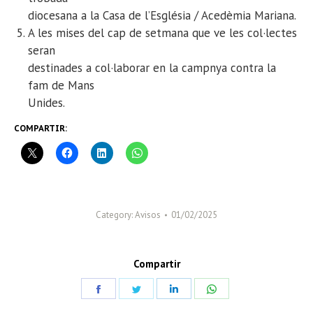
diocesana a la Casa de l’Església / Acedèmia Mariana.
A les mises del cap de setmana que ve les col·lectes
seran
destinades a col·laborar en la campnya contra la
fam de Mans
Unides.
COMPARTIR:
Category:
Avisos
01/02/2025
Compartir
Share
Share
Share
Share
on
on
on
on