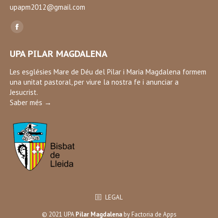
upapm2012@gmail.com
Find us on:
Facebook
page
UPA PILAR MAGDALENA
opens
in
Les esglésies Mare de Déu del Pilar i Maria Magdalena formem
una unitat pastoral, per viure la nostra fe i anunciar a
new
Jesucrist.
window
Saber més →
LEGAL
© 2021 UPA
Pilar Magdalena
by
Factoria de Apps