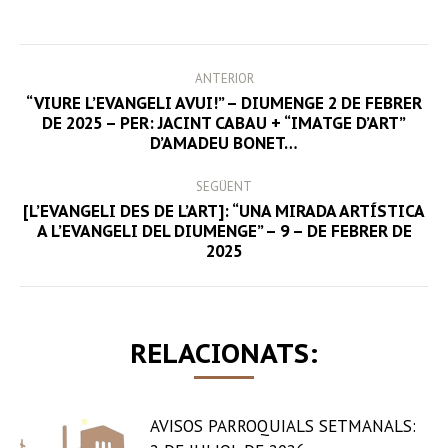
Facebook
Twitter
LinkedIn
WhatsApp
POST
ANTERIOR
NAVIGATION
“VIURE L’EVANGELI AVUI!” – DIUMENGE 2 DE FEBRER
Previous
DE 2025 – PER: JACINT CABAU + “IMATGE D’ART”
D’AMADEU BONET…
post:
SEGÜENT
[L’EVANGELI DES DE L’ART]: “UNA MIRADA ARTÍSTICA
Next
A L’EVANGELI DEL DIUMENGE” – 9 – DE FEBRER DE
2025
post:
RELACIONATS:
AVISOS PARROQUIALS SETMANALS: