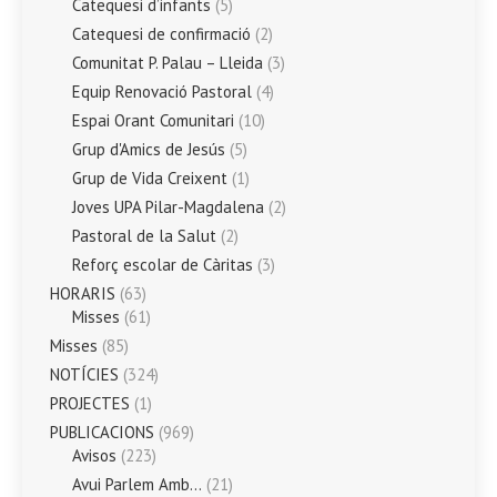
Catequesi d’infants
(5)
Catequesi de confirmació
(2)
Comunitat P. Palau – Lleida
(3)
Equip Renovació Pastoral
(4)
Espai Orant Comunitari
(10)
Grup d'Amics de Jesús
(5)
Grup de Vida Creixent
(1)
Joves UPA Pilar-Magdalena
(2)
Pastoral de la Salut
(2)
Reforç escolar de Càritas
(3)
HORARIS
(63)
Misses
(61)
Misses
(85)
NOTÍCIES
(324)
PROJECTES
(1)
PUBLICACIONS
(969)
Avisos
(223)
Avui Parlem Amb…
(21)