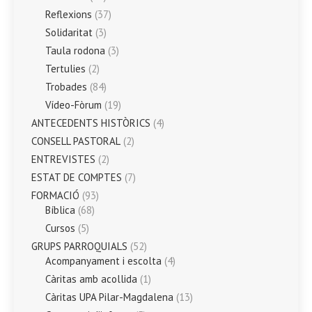
Reflexions
(37)
Solidaritat
(3)
Taula rodona
(3)
Tertulies
(2)
Trobades
(84)
Vídeo-Fòrum
(19)
ANTECEDENTS HISTÒRICS
(4)
CONSELL PASTORAL
(2)
ENTREVISTES
(2)
ESTAT DE COMPTES
(7)
FORMACIÓ
(93)
Bíblica
(68)
Cursos
(5)
GRUPS PARROQUIALS
(52)
Acompanyament i escolta
(4)
Càritas amb acollida
(1)
Càritas UPA Pilar-Magdalena
(13)