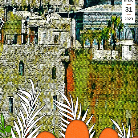
març
31
2023