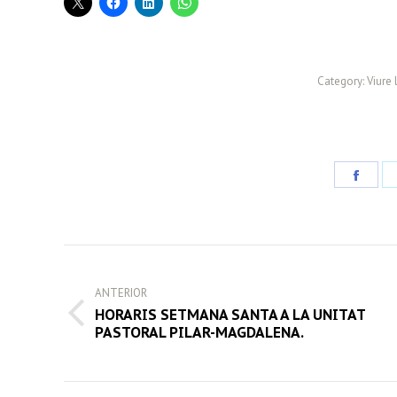
Category:
Viure 
Share
on
Face
POST
NAVIGATION
ANTERIOR
HORARIS SETMANA SANTA A LA UNITAT
Previous
PASTORAL PILAR-MAGDALENA.
post: