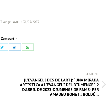
l'Evangeli avui!
31/03/2023
Compartir
Share
Share
Share
on
on
on
book
Twitter
LinkedIn
WhatsApp
SEGÜENT
[L’EVANGELI DES DE L’ART]: “UNA MIRADA
ARTÍSTICA A L’EVANGELI DEL DIUMENGE” -2
Next
D’ABRIL DE 2023-DIUMENGE DE RAMS- PER
post:
AMADEU BONET I BOLDÚ…