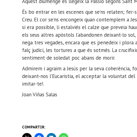
Aquest diumenge es llegeix la Passió segons Sant 
És bo entrar en les escenes que se’ns relaten; fer-s
Creu. El cor se’ns encongeix quan contemplem a Jes
si era possible, li estalviés el calze que preveia hau
els seus altres apòstols l’abandonen deixant-lo sol, P
nega tres vegades, encara que es penedeix i plora am
falç judici, les tortures a que és sotmès. La crucifi
sentiment de soledat poc abans de morir.
Admirem i agraïm a Jesús per la seva coherència, forta
deixant-nos l’Eucaristia, el acceptar la voluntat del 
imitar-te!.
Joan Viñas Salas
COMPARTIR: