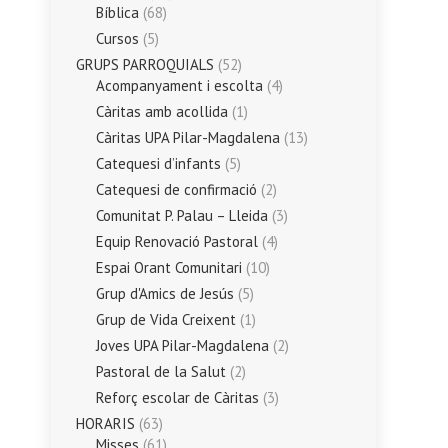
Bíblica
(68)
Cursos
(5)
GRUPS PARROQUIALS
(52)
Acompanyament i escolta
(4)
Càritas amb acollida
(1)
Càritas UPA Pilar-Magdalena
(13)
Catequesi d’infants
(5)
Catequesi de confirmació
(2)
Comunitat P. Palau – Lleida
(3)
Equip Renovació Pastoral
(4)
Espai Orant Comunitari
(10)
Grup d'Amics de Jesús
(5)
Grup de Vida Creixent
(1)
Joves UPA Pilar-Magdalena
(2)
Pastoral de la Salut
(2)
Reforç escolar de Càritas
(3)
HORARIS
(63)
Misses
(61)