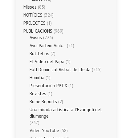
Misses
(85)
NOTÍCIES
(324)
PROJECTES
(1)
PUBLICACIONS
(969)
Avisos
(223)
Avui Parlem Amb…
(21)
Butlletins
(7)
El Vídeo del Papa
(1)
Full Dominical Bisbat de Lleida
(215)
Homilía
(1)
Presentación PPTX
(1)
Revistes
(1)
Rome Reports
(2)
Una mirada artística a l’Evangeli del
diumenge
(237)
Vídeo YouTube
(58)