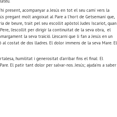
Mateu.
’hi present, acompanyar a Jesús en tot el seu camí vers la
ús pregant molt angoixat al Pare a l’hort de Getsemaní que,
ria de beure, traït pel seu escollit apòstol Judes Iscariot, quan
ere, l’escollit per dirigir la continuïtat de la seva obra, el
argament la seva traïció. L’escarni que li fan a Jesús en un
xió al costat de dos lladres. El dolor immens de la seva Mare. El
lesa, humilitat i generositat d’arribar fins el final: El
Pare. El patir tant dolor per salvar-nos. Jesús; ajuda’ns a saber