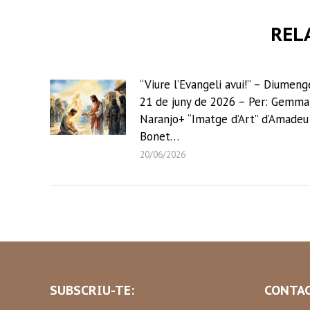
REL
“Viure l’Evangeli avui!” – Diumeng
21 de juny de 2026 – Per: Gemma
Naranjo+ “Imatge d’Art” d’Amadeu
Bonet…
20/06/2026
SUBSCRIU-TE:
CONTAC