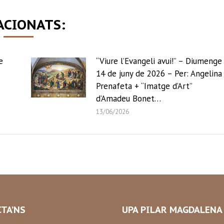
ACIONATS:
e
“Viure l’Evangeli avui!” – Diumenge
14 de juny de 2026 – Per: Angelina
Prenafeta + “Imatge d’Art”
d’Amadeu Bonet…
13/06/2026
TA’NS
UPA PILAR MAGDALENA