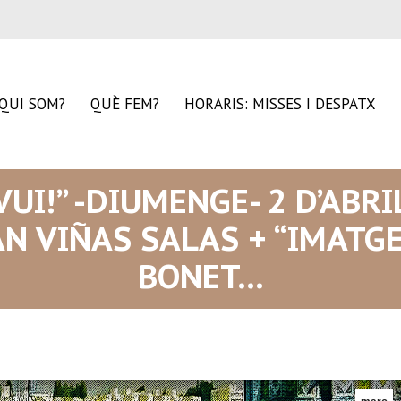
QUI SOM?
QUÈ FEM?
HORARIS: MISSES I DESPATX
VUI!” -DIUMENGE- 2 D’ABR
AN VIÑAS SALAS + “IMATGE
BONET…