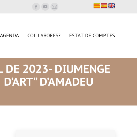
Facebook
YouTube
Mail
page
page
page
opens
opens
opens
in
in
in
AGENDA
COL·LABORES?
ESTAT DE COMPTES
new
new
new
window
window
window
IL DE 2023- DIUMENGE
 D’ART” D’AMADEU