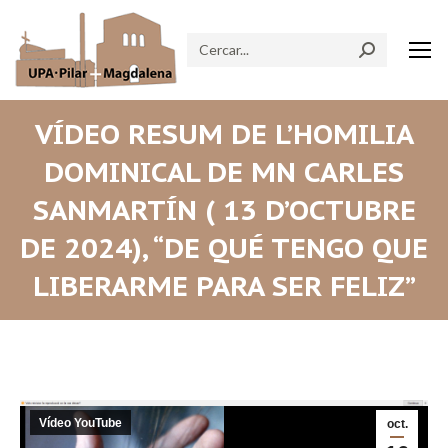
Search:
VÍDEO RESUM DE L’HOMILIA
DOMINICAL DE MN CARLES
SANMARTÍN ( 13 D’OCTUBRE
DE 2024), “DE QUÉ TENGO QUE
LIBERARME PARA SER FELIZ”
Vídeo YouTube
oct.