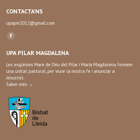
CONTACTA’NS
upapm2012@gmail.com
Find us on:
Facebook
page
UPA PILAR MAGDALENA
opens
in
Les esglésies Mare de Déu del Pilar i Maria Magdalena formem
una unitat pastoral, per viure la nostra fe i anunciar a
new
Jesucrist.
window
Saber més →