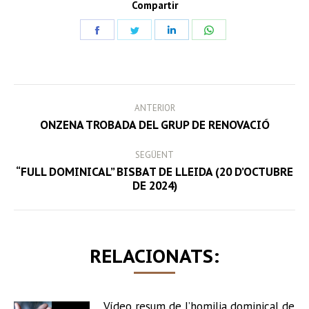
Compartir
Share
Share
Share
Share
on
on
on
on
Facebook
Twitter
LinkedIn
WhatsApp
POST
ANTERIOR
NAVIGATION
Previous
ONZENA TROBADA DEL GRUP DE RENOVACIÓ
post:
SEGÜENT
“FULL DOMINICAL” BISBAT DE LLEIDA (20 D’OCTUBRE
Next
DE 2024)
post:
RELACIONATS:
Vídeo resum de l’homilia dominical de