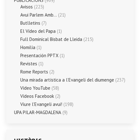
PUBLICACIONS
(969)
Avisos
(223)
Avui Parlem Amb…
(21)
Butlletins
(7)
El Vídeo del Papa
(1)
Full Dominical Bisbat de Lleida
(215)
Homilía
(1)
Presentación PPTX
(1)
Revistes
(1)
Rome Reports
(2)
Una mirada artística a l’Evangeli del diumenge
(237)
Vídeo YouTube
(58)
Vídeos Facebook
(2)
Viure l'Evangeli avui!
(198)
UPA PILAR-MAGDALENA
(9)