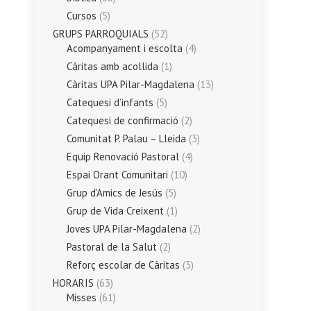
Cursos
(5)
GRUPS PARROQUIALS
(52)
Acompanyament i escolta
(4)
Càritas amb acollida
(1)
Càritas UPA Pilar-Magdalena
(13)
Catequesi d’infants
(5)
Catequesi de confirmació
(2)
Comunitat P. Palau – Lleida
(3)
Equip Renovació Pastoral
(4)
Espai Orant Comunitari
(10)
Grup d'Amics de Jesús
(5)
Grup de Vida Creixent
(1)
Joves UPA Pilar-Magdalena
(2)
Pastoral de la Salut
(2)
Reforç escolar de Càritas
(3)
HORARIS
(63)
Misses
(61)