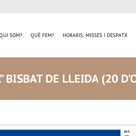
QUI SOM?
QUÈ FEM?
HORARIS: MISSES I DESPATX
” BISBAT DE LLEIDA (20 D’
oct.