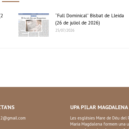
(2
“Full Dominical” Bisbat de Lleida
(26 de juliol de 2026)
25/07/2026
TA’NS
UPA PILAR MAGDALENA
2@gmail.com
Les esglésies Mare de Déu del P
Maria Magdalena formem una u
: