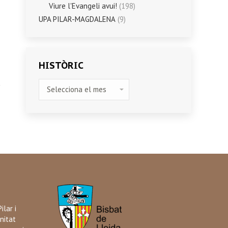
Viure l'Evangeli avui!
(198)
UPA PILAR-MAGDALENA
(9)
HISTÒRIC
HISTÒRIC
ilar i
nitat