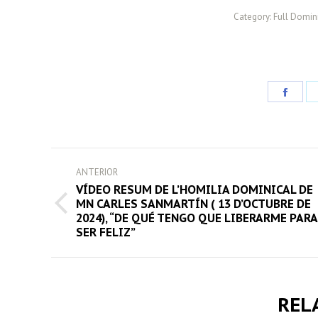
Category:
Full Domini
Share
on
Face
POST
ANTERIOR
NAVIGATION
VÍDEO RESUM DE L’HOMILIA DOMINICAL DE
MN CARLES SANMARTÍN ( 13 D’OCTUBRE DE
Previous
2024), “DE QUÉ TENGO QUE LIBERARME PARA
post:
SER FELIZ”
REL