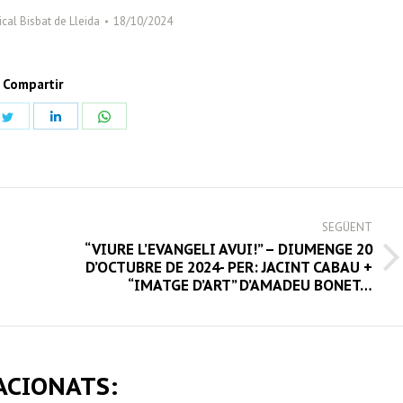
cal Bisbat de Lleida
18/10/2024
Compartir
Share
Share
Share
on
on
on
book
Twitter
LinkedIn
WhatsApp
SEGÜENT
“VIURE L’EVANGELI AVUI!” – DIUMENGE 20
Next
D’OCTUBRE DE 2024- PER: JACINT CABAU +
“IMATGE D’ART” D’AMADEU BONET…
post:
ACIONATS: