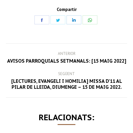
Compartir
Share
Share
Share
Share
on
on
on
on
Facebook
Twitter
LinkedIn
WhatsApp
POST
ANTERIOR
NAVIGATION
Previous
AVISOS PARROQUIALS SETMANALS: [15 MAIG 2022]
post:
SEGÜENT
[LECTURES, EVANGELI I HOMILIA] MISSA D’11 AL
Next
PILAR DE LLEIDA, DIUMENGE – 15 DE MAIG 2022.
post:
RELACIONATS: