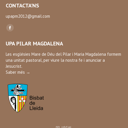
CONTACTA’NS
upapm2012@gmail.com
Find us on:
Facebook
page
UPA PILAR MAGDALENA
opens
in
Les esglésies Mare de Déu del Pilar i Maria Magdalena formem
una unitat pastoral, per viure la nostra fe i anunciar a
new
Jesucrist.
window
Saber més →
LEGAL