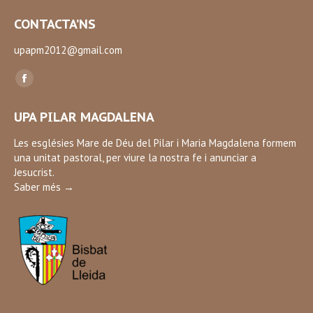
CONTACTA’NS
upapm2012@gmail.com
Find us on:
Facebook
page
UPA PILAR MAGDALENA
opens
in
Les esglésies Mare de Déu del Pilar i Maria Magdalena formem
una unitat pastoral, per viure la nostra fe i anunciar a
new
Jesucrist.
window
Saber més →