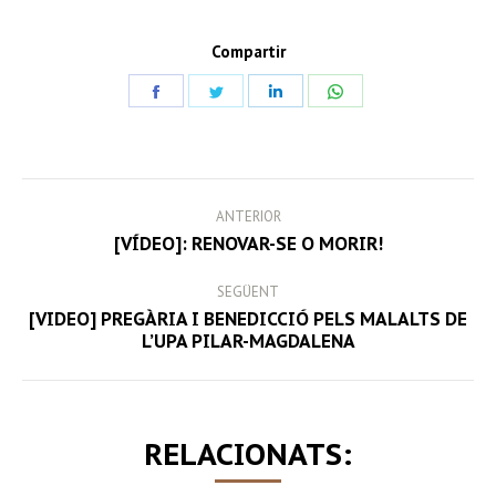
Compartir
Share
Share
Share
Share
on
on
on
on
Facebook
Twitter
LinkedIn
WhatsApp
POST
ANTERIOR
NAVIGATION
Previous
[VÍDEO]: RENOVAR-SE O MORIR!
post:
SEGÜENT
[VIDEO] PREGÀRIA I BENEDICCIÓ PELS MALALTS DE
Next
L’UPA PILAR-MAGDALENA
post:
RELACIONATS: