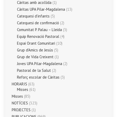
Càritas amb acollida
(1)
Càritas UPA Pilar-Magdalena
(13)
Catequesi d’infants
(5)
Catequesi de confirmació
(2)
Comunitat P. Palau – Lleida
(3)
Equip Renovació Pastoral
(4)
Espai Orant Comunitari
(10)
Grup d'Amics de Jesús
(5)
Grup de Vida Creixent
(1)
Joves UPA Pilar-Magdalena
(2)
Pastoral de la Salut
(2)
Reforç escolar de Càritas
(3)
HORARIS
(63)
Misses
(61)
Misses
(85)
NOTÍCIES
(323)
PROJECTES
(1)
PUBLICACIONS
(969)