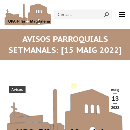
Search:
AVISOS PARROQUIALS
SETMANALS: [15 MAIG 2022]
Avisos
maig
13
2022