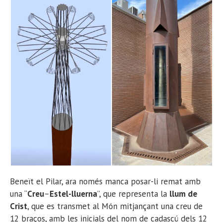
Beneït el Pilar, ara només manca posar-li remat amb
una “
Creu
–
Estel-lluerna
”, que representa la
ll
um de
Crist
, que es transmet al Món mitjançant una creu de
12 braços, amb les inicials del nom de cadascú dels 12