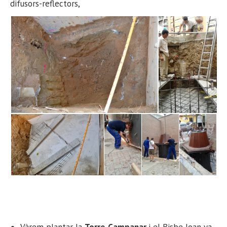
difusors-reflectors,
Vàrem plantar la
Torre-Campanar
i el Bisbe Joan va