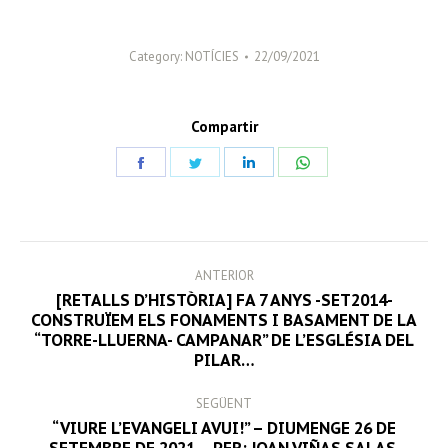
Category:
NOTÍCIES
22/09/2021
Compartir
Share
Share
Share
Share
on
on
on
on
Facebook
Twitter
LinkedIn
WhatsApp
POST
ANTERIOR
NAVIGATION
[RETALLS D’HISTÒRIA] FA 7 ANYS -SET2014-
CONSTRUÏEM ELS FONAMENTS I BASAMENT DE LA
Previous
“TORRE-LLUERNA- CAMPANAR” DE L’ESGLÉSIA DEL
post:
PILAR…
SEGÜENT
“VIURE L’EVANGELI AVUI!” – DIUMENGE 26 DE
Next