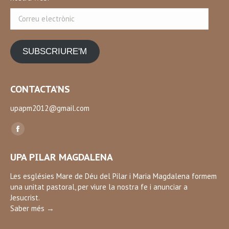
Correu
electrònic
SUBSCRIURE'M
CONTACTA’NS
upapm2012@gmail.com
Find us on:
Facebook
page
UPA PILAR MAGDALENA
opens
in
Les esglésies Mare de Déu del Pilar i Maria Magdalena formem
una unitat pastoral, per viure la nostra fe i anunciar a
new
Jesucrist.
window
Saber més →