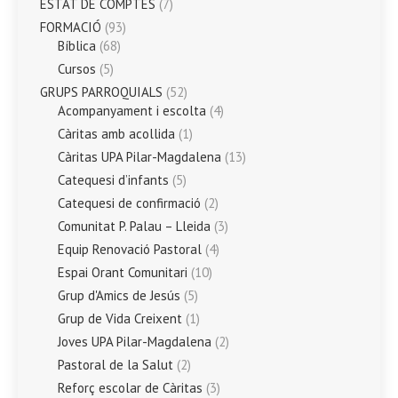
ESTAT DE COMPTES
(7)
FORMACIÓ
(93)
Bíblica
(68)
Cursos
(5)
GRUPS PARROQUIALS
(52)
Acompanyament i escolta
(4)
Càritas amb acollida
(1)
Càritas UPA Pilar-Magdalena
(13)
Catequesi d’infants
(5)
Catequesi de confirmació
(2)
Comunitat P. Palau – Lleida
(3)
Equip Renovació Pastoral
(4)
Espai Orant Comunitari
(10)
Grup d'Amics de Jesús
(5)
Grup de Vida Creixent
(1)
Joves UPA Pilar-Magdalena
(2)
Pastoral de la Salut
(2)
Reforç escolar de Càritas
(3)