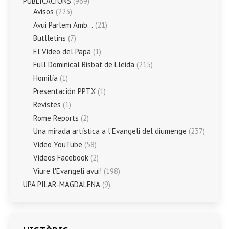
PUBLICACIONS
(969)
Avisos
(223)
Avui Parlem Amb…
(21)
Butlletins
(7)
El Vídeo del Papa
(1)
Full Dominical Bisbat de Lleida
(215)
Homilía
(1)
Presentación PPTX
(1)
Revistes
(1)
Rome Reports
(2)
Una mirada artística a l’Evangeli del diumenge
(237)
Vídeo YouTube
(58)
Vídeos Facebook
(2)
Viure l'Evangeli avui!
(198)
UPA PILAR-MAGDALENA
(9)