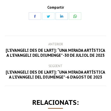
Compartir
Share
Share
Share
Share
on
on
on
on
Facebook
Twitter
LinkedIn
WhatsApp
POST
ANTERIOR
NAVIGATION
[L’EVANGELI DES DE L’ART]: “UNA MIRADA ARTÍSTICA
Previous
A L’EVANGELI DEL DIUMENGE” -30 DE JULIOL DE 2023
post:
SEGÜENT
[L’EVANGELI DES DE L’ART]: “UNA MIRADA ARTÍSTICA
Next
A L’EVANGELI DEL DIUMENGE” -6 D’AGOST DE 2023
post:
RELACIONATS: