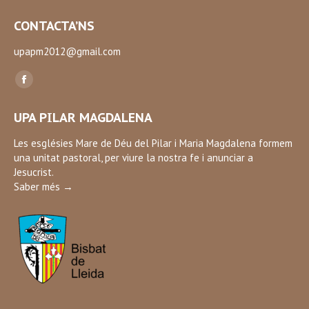
CONTACTA’NS
upapm2012@gmail.com
Find us on:
Facebook
page
UPA PILAR MAGDALENA
opens
in
Les esglésies Mare de Déu del Pilar i Maria Magdalena formem
una unitat pastoral, per viure la nostra fe i anunciar a
new
Jesucrist.
window
Saber més →