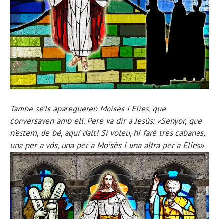
També se’ls aparegueren Moisès i Elies, que
conversaven amb ell. Pere va dir a Jesús: «Senyor, que
n’estem, de bé, aquí dalt! Si voleu, hi faré tres cabanes,
una per a vós, una per a Moisès i una altra per a Elies».