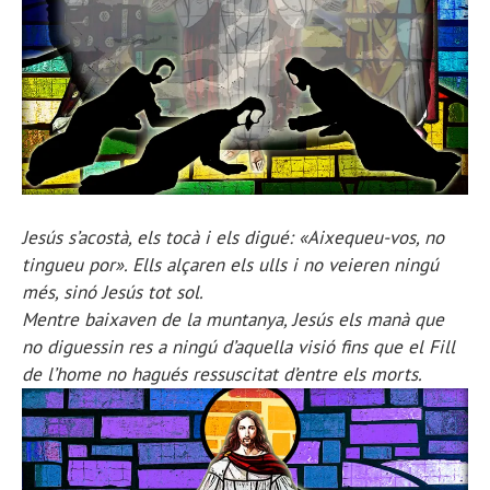
Jesús s’acostà, els tocà i els digué: «Aixequeu-vos, no
tingueu por». Ells alçaren els ulls i no veieren ningú
més, sinó Jesús tot sol.
Mentre baixaven de la muntanya, Jesús els manà que
no diguessin res a ningú d’aquella visió fins que el Fill
de l’home no hagués ressuscitat d’entre els morts.