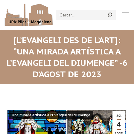
Search:
[L’EVANGELI DES DE L’ART]:
“UNA MIRADA ARTÍSTICA A
L’EVANGELI DEL DIUMENGE” -6
D’AGOST DE 2023
Una mirada artística a l’Evangeli del diumenge
ag.
4
2023