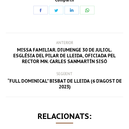
Share
Share
Share
Share
on
on
on
on
Facebook
Twitter
LinkedIn
WhatsApp
POST
ANTERIOR
NAVIGATION
MISSA FAMILIAR. DIUMENGE 30 DE JULIOL.
Previous
ESGLÉSIA DEL PILAR DE LLEIDA, OFICIADA PEL
RECTOR MN. CARLES SANMARTÍN SISÓ
post:
SEGÜENT
“FULL DOMINICAL” BISBAT DE LLEIDA (6 D’AGOST DE
Next
2023)
post:
RELACIONATS: