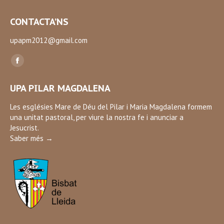
CONTACTA’NS
upapm2012@gmail.com
Find us on:
Facebook
page
UPA PILAR MAGDALENA
opens
in
Les esglésies Mare de Déu del Pilar i Maria Magdalena formem
una unitat pastoral, per viure la nostra fe i anunciar a
new
Jesucrist.
window
Saber més →