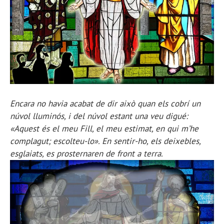
Encara no havia acabat de dir això quan els cobrí un
núvol lluminós, i del núvol estant una veu digué:
«Aquest és el meu Fill, el meu estimat, en qui m’he
complagut; escolteu-lo». En sentir-ho, els deixebles,
esglaiats, es prosternaren de front a terra.