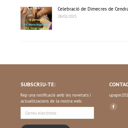
Celebració de Dimecres de Cendr
28/02/2025
SUBSCRIU-TE:
CONTAC
Rep una notificació amb les novetats i
upapm201
actualitzacions de la nostra web.
Find us on
Correu
Facebo
electrònic
page
opens