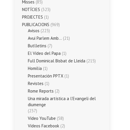
Misses
(85)
NOTÍCIES
(323)
PROJECTES
(1)
PUBLICACIONS
(969)
Avisos
(223)
Avui Parlem Amb…
(21)
Butlletins
(7)
El Vídeo del Papa
(1)
Full Dominical Bisbat de Lleida
(215)
Homilía
(1)
Presentación PPTX
(1)
Revistes
(1)
Rome Reports
(2)
Una mirada artística a l’Evangeli del
diumenge
(237)
Vídeo YouTube
(58)
Vídeos Facebook
(2)