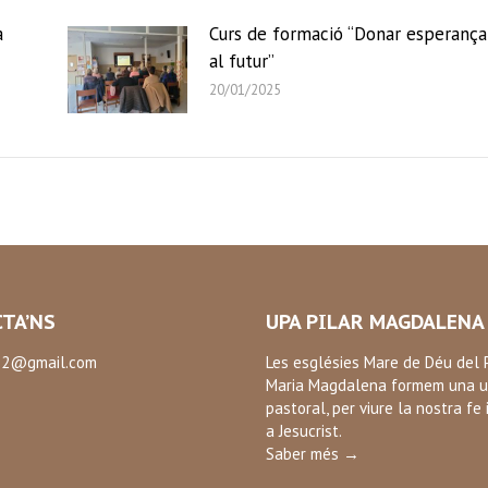
a
Curs de formació “Donar esperança
al futur”
20/01/2025
TA’NS
UPA PILAR MAGDALENA
2@gmail.com
Les esglésies Mare de Déu del P
Maria Magdalena formem una u
:
pastoral, per viure la nostra fe 
ok
a Jesucrist.
Saber més →