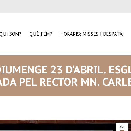
QUI SOM?
QUÈ FEM?
HORARIS: MISSES I DESPATX
IUMENGE 23 D’ABRIL. ESG
IADA PEL RECTOR MN. CAR
abr.