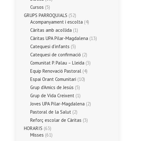
Cursos
(5)
GRUPS PARROQUIALS
(52)
Acompanyament i escolta
(4)
Càritas amb acollida
(1)
Càritas UPA Pilar-Magdalena
(13)
Catequesi d’infants
(5)
Catequesi de confirmació
(2)
Comunitat P. Palau – Lleida
(3)
Equip Renovació Pastoral
(4)
Espai Orant Comunitari
(10)
Grup d'Amics de Jesús
(5)
Grup de Vida Creixent
(1)
Joves UPA Pilar-Magdalena
(2)
Pastoral de la Salut
(2)
Reforç escolar de Càritas
(3)
HORARIS
(63)
Misses
(61)