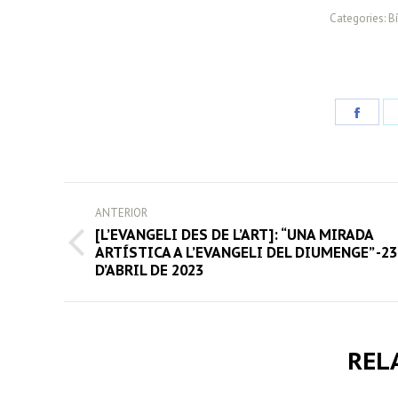
Categories:
Bí
Share
on
Face
POST
ANTERIOR
NAVIGATION
[L’EVANGELI DES DE L’ART]: “UNA MIRADA
Previous
ARTÍSTICA A L’EVANGELI DEL DIUMENGE” -23
D’ABRIL DE 2023
post:
REL