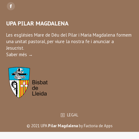
Find us on:
Facebook
page
UPA PILAR MAGDALENA
opens
in
Les esglésies Mare de Déu del Pilar i Maria Magdalena formem
una unitat pastoral, per viure la nostra fe i anunciar a
new
Jesucrist.
window
Saber més →
LEGAL
© 2021 UPA
Pilar Magdalena
by
Factoria de Apps