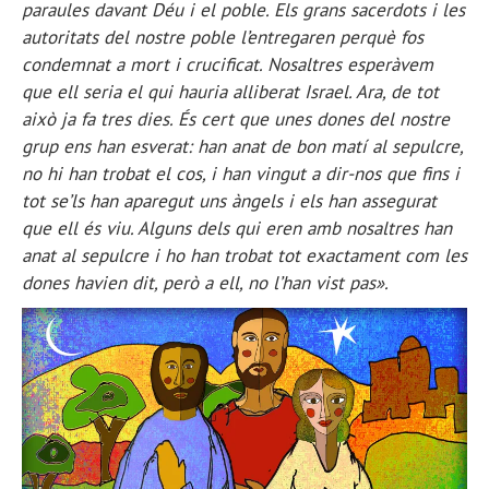
paraules davant Déu i el poble. Els grans sacerdots i les
autoritats del nostre poble l’entregaren perquè fos
condemnat a mort i crucificat. Nosaltres esperàvem
que ell seria el qui hauria alliberat Israel. Ara, de tot
això ja fa tres dies. És cert que unes dones del nostre
grup ens han esverat: han anat de bon matí al sepulcre,
no hi han trobat el cos, i han vingut a dir-nos que fins i
tot se’ls han aparegut uns àngels i els han assegurat
que ell és viu. Alguns dels qui eren amb nosaltres han
anat al sepulcre i ho han trobat tot exactament com les
dones havien dit, però a ell, no l’han vist pas».