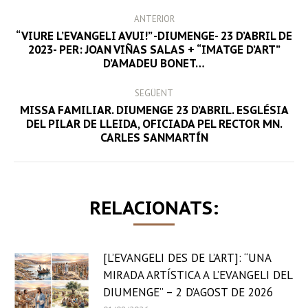
POST
ANTERIOR
NAVIGATION
“VIURE L’EVANGELI AVUI!” -DIUMENGE- 23 D’ABRIL DE
Previous
2023- PER: JOAN VIÑAS SALAS + “IMATGE D’ART”
D’AMADEU BONET…
post:
SEGÜENT
MISSA FAMILIAR. DIUMENGE 23 D’ABRIL. ESGLÉSIA
Next
DEL PILAR DE LLEIDA, OFICIADA PEL RECTOR MN.
CARLES SANMARTÍN
post:
RELACIONATS:
[L’EVANGELI DES DE L’ART]: “UNA
MIRADA ARTÍSTICA A L’EVANGELI DEL
DIUMENGE” – 2 D’AGOST DE 2026