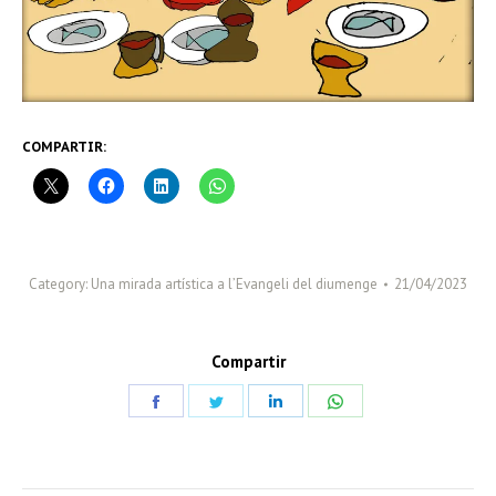
COMPARTIR:
Category:
Una mirada artística a l’Evangeli del diumenge
21/04/2023
Compartir
Share
Share
Share
Share
on
on
on
on
Facebook
Twitter
LinkedIn
WhatsApp