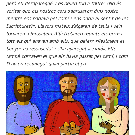
però ell desaparegué. I es deien l’un a l’altre: «No és
veritat que els nostres cors s’abrusaven dins nostre
mentre ens parlava pel camí i ens obria el sentit de les
Escriptures?». Llavors mateix s’alçaren de taula i se’n
tornaren a Jerusalem. Allà trobaren reunits els onze i
tots els qui anaven amb ells, que deien: «Realment el
Senyor ha ressuscitat i s’ha aparegut a Simó». Ells
també contaven el que els havia passat pel camí, i com
l’havien reconegut quan partia el pa.