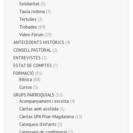
Solidaritat
(3)
Taula rodona
(3)
Tertulies
(2)
Trobades
(84)
Vídeo-Fòrum
(19)
ANTECEDENTS HISTÒRICS
(4)
CONSELL PASTORAL
(2)
ENTREVISTES
(2)
ESTAT DE COMPTES
(7)
FORMACIÓ
(93)
Bíblica
(68)
Cursos
(5)
GRUPS PARROQUIALS
(52)
Acompanyament i escolta
(4)
Càritas amb acollida
(1)
Càritas UPA Pilar-Magdalena
(13)
Catequesi d’infants
(5)
Catequesi de confirmació
(2)