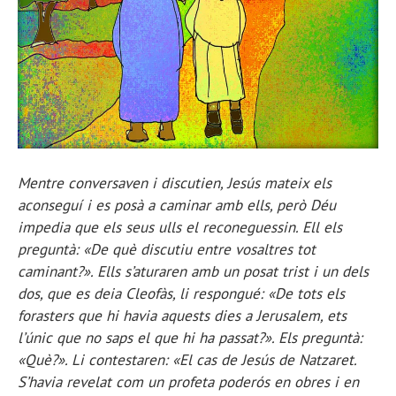
Mentre conversaven i discutien, Jesús mateix els
aconseguí i es posà a caminar amb ells, però Déu
impedia que els seus ulls el reconeguessin. Ell els
preguntà: «De què discutiu entre vosaltres tot
caminant?». Ells s’aturaren amb un posat trist i un dels
dos, que es deia Cleofàs, li respongué: «De tots els
forasters que hi havia aquests dies a Jerusalem, ets
l’únic que no saps el que hi ha passat?». Els preguntà:
«Què?». Li contestaren: «El cas de Jesús de Natzaret.
S’havia revelat com un profeta poderós en obres i en