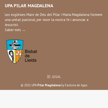
page
UPA PILAR MAGDALENA
opens
in
Les esglésies Mare de Déu del Pilar i Maria Magdalena formem
una unitat pastoral, per viure la nostra fe i anunciar a
new
Jesucrist.
window
Saber més →
LEGAL
© 2021 UPA
Pilar Magdalena
by
Factoria de Apps