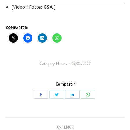
(Vídeo i Fotos:
GSA
)
COMPARTIR:
Category:
Misses
09/01/2022
Compartir
Share
Share
Share
Share
on
on
on
on
Facebook
Twitter
LinkedIn
WhatsApp
POST
ANTERIOR