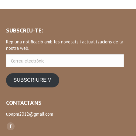
SUBSCRIU-TE:
Rep una notificació amb les novetats i actualitzacions de la
nostra web.
Correu
electrònic
SUBSCRIURE'M
CONTACTA’NS
upapm2012@gmail.com
Find us on:
Facebook