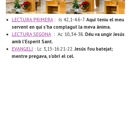
LECTURA PRIMERA
:
Is 42,1-4.6-7.
Aquí teniu el meu
servent en qui s’ha complagut la meva ànima.
LECTURA SEGONA
: Ac 10,34-38
.
Déu va ungir Jesús
amb l’Esperit Sant.
EVANGELI
: Lc 3,15-16.21-22.
Jesús fou batejat;
mentre pregava, s’obrí el cel.