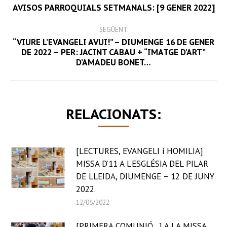
NAVIGATION
Previous
AVISOS PARROQUIALS SETMANALS: [9 GENER 2022]
post:
SEGÜENT
“VIURE L’EVANGELI AVUI!” – DIUMENGE 16 DE GENER
Next
DE 2022 – PER: JACINT CABAU + “IMATGE D’ART”
D’AMADEU BONET…
post:
RELACIONATS:
[LECTURES, EVANGELI i HOMILIA]
MISSA D’11 A L’ESGLÉSIA DEL PILAR
DE LLEIDA, DIUMENGE – 12 DE JUNY
2022.
12/06/2022
[PRIMERA COMUNIÓ…] A LA MISSA