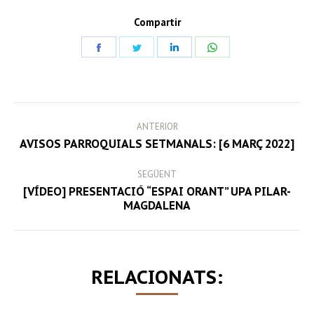
Compartir
Share
Share
Share
Share
on
on
on
on
Facebook
Twitter
LinkedIn
WhatsApp
POST
ANTERIOR
NAVIGATION
Previous
AVISOS PARROQUIALS SETMANALS: [6 MARÇ 2022]
post:
SEGÜENT
[VÍDEO] PRESENTACIÓ “ESPAI ORANT” UPA PILAR-
Next
MAGDALENA
post:
RELACIONATS: