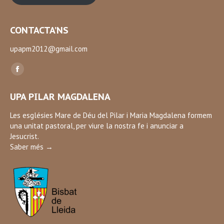
CONTACTA’NS
upapm2012@gmail.com
Find us on:
Facebook
page
UPA PILAR MAGDALENA
opens
in
Les esglésies Mare de Déu del Pilar i Maria Magdalena formem
una unitat pastoral, per viure la nostra fe i anunciar a
new
Jesucrist.
window
Saber més →