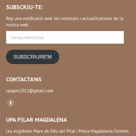
SUBSCRIU-TE:
Rep una notificació amb les novetats i actualitzacions de la
nostra web.
Correu
electrònic
SUBSCRIURE'M
CONTACTA’NS
upapm2012@gmail.com
Find us on:
Facebook
page
UPA PILAR MAGDALENA
opens
in
Les esglésies Mare de Déu del Pilar i Maria Magdalena formem