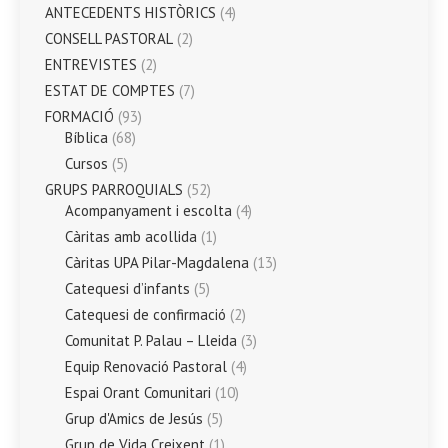
ANTECEDENTS HISTÒRICS
(4)
CONSELL PASTORAL
(2)
ENTREVISTES
(2)
ESTAT DE COMPTES
(7)
FORMACIÓ
(93)
Bíblica
(68)
Cursos
(5)
GRUPS PARROQUIALS
(52)
Acompanyament i escolta
(4)
Càritas amb acollida
(1)
Càritas UPA Pilar-Magdalena
(13)
Catequesi d’infants
(5)
Catequesi de confirmació
(2)
Comunitat P. Palau – Lleida
(3)
Equip Renovació Pastoral
(4)
Espai Orant Comunitari
(10)
Grup d'Amics de Jesús
(5)
Grup de Vida Creixent
(1)