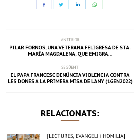
Share
Share
Share
Share
on
on
on
on
Facebook
Twitter
LinkedIn
WhatsApp
POST
ANTERIOR
NAVIGATION
PILAR FORNOS, UNA VETERANA FELIGRESA DE STA.
Previous
MARÍA MAGDALENA, QUE EMIGRA…
post:
SEGÜENT
EL PAPA FRANCESC DENÚNCIA VIOLENCIA CONTRA
Next
LES DONES A LA PRIMERA MISA DE L’ANY (1GEN2022)
post:
RELACIONATS:
[LECTURES, EVANGELI i HOMILIA]