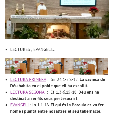
LECTURES
, EVANGELI…
LECTURA PRIMERA
:
Sir 24,1-2.8-12.
La saviesa de
Déu habita en el poble que ell ha escollit.
LECTURA SEGONA
: Ef 1,3-6.15-18
.
Déu ens ha
destinat a ser fils seus per Jesucrist.
EVANGELI
: Jn 1,1-18.
El qui és la Paraula es va fer
home i plantà entre nosaltres el seu tabernacle.