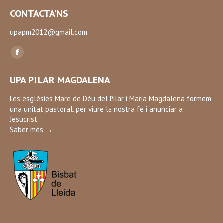
CONTACTA’NS
upapm2012@gmail.com
Find us on:
Facebook
page
UPA PILAR MAGDALENA
opens
in
Les esglésies Mare de Déu del Pilar i Maria Magdalena formem
una unitat pastoral, per viure la nostra fe i anunciar a
new
Jesucrist.
window
Saber més →