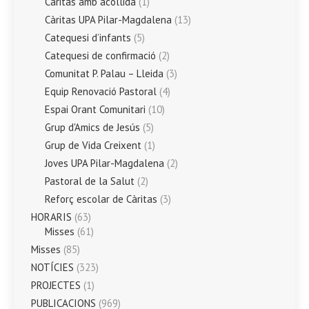
Càritas amb acollida
(1)
Càritas UPA Pilar-Magdalena
(13)
Catequesi d’infants
(5)
Catequesi de confirmació
(2)
Comunitat P. Palau – Lleida
(3)
Equip Renovació Pastoral
(4)
Espai Orant Comunitari
(10)
Grup d'Amics de Jesús
(5)
Grup de Vida Creixent
(1)
Joves UPA Pilar-Magdalena
(2)
Pastoral de la Salut
(2)
Reforç escolar de Càritas
(3)
HORARIS
(63)
Misses
(61)
Misses
(85)
NOTÍCIES
(323)
PROJECTES
(1)
PUBLICACIONS
(969)