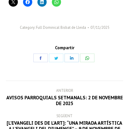
Category:
Full Dominical Bisbat de Lleida
07/11/2025
Compartir
Share
Share
Share
Share
on
on
on
on
Facebook
Twitter
LinkedIn
WhatsApp
POST
ANTERIOR
NAVIGATION
AVISOS PARROQUIALS SETMANALS: 2 DE NOVEMBRE
Previous
DE 2025
post:
SEGÜENT
[L’EVANGELI DES DE L’ART]: “UNA MIRADA ARTÍSTICA
Next
A L’EVANGELI DEL DIUMENGE” – 9 DE NOVEMBRE DE