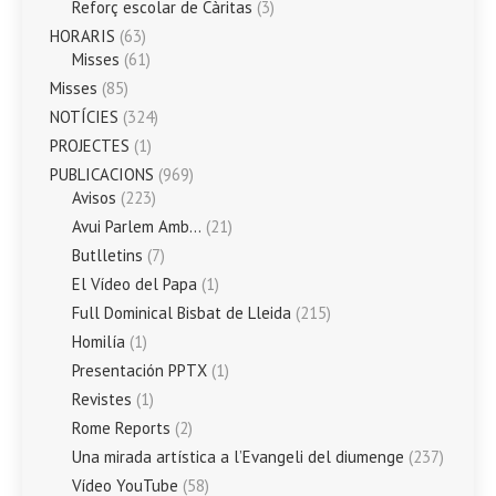
Reforç escolar de Càritas
(3)
HORARIS
(63)
Misses
(61)
Misses
(85)
NOTÍCIES
(324)
PROJECTES
(1)
PUBLICACIONS
(969)
Avisos
(223)
Avui Parlem Amb…
(21)
Butlletins
(7)
El Vídeo del Papa
(1)
Full Dominical Bisbat de Lleida
(215)
Homilía
(1)
Presentación PPTX
(1)
Revistes
(1)
Rome Reports
(2)
Una mirada artística a l’Evangeli del diumenge
(237)
Vídeo YouTube
(58)