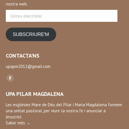
nostra web.
Correu
electrònic
SUBSCRIURE'M
CONTACTA’NS
upapm2012@gmail.com
Find us on:
Facebook
page
UPA PILAR MAGDALENA
opens
in
Les esglésies Mare de Déu del Pilar i Maria Magdalena formem
una unitat pastoral, per viure la nostra fe i anunciar a
new
Jesucrist.
window
Saber més →