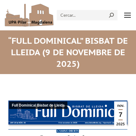
Search:
“FULL DOMINICAL” BISBAT DE
LLEIDA (9 DE NOVEMBRE DE
2025)
Full Dominical Bisbat de Lleida
nov.
7
2025