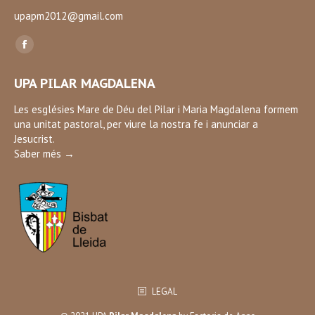
upapm2012@gmail.com
Find us on:
Facebook
page
UPA PILAR MAGDALENA
opens
in
Les esglésies Mare de Déu del Pilar i Maria Magdalena formem
una unitat pastoral, per viure la nostra fe i anunciar a
new
Jesucrist.
window
Saber més →
LEGAL