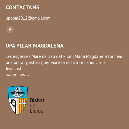
CONTACTA’NS
upapm2012@gmail.com
Find us on:
Facebook
page
UPA PILAR MAGDALENA
opens
in
Les esglésies Mare de Déu del Pilar i Maria Magdalena formem
una unitat pastoral, per viure la nostra fe i anunciar a
new
Jesucrist.
window
Saber més →