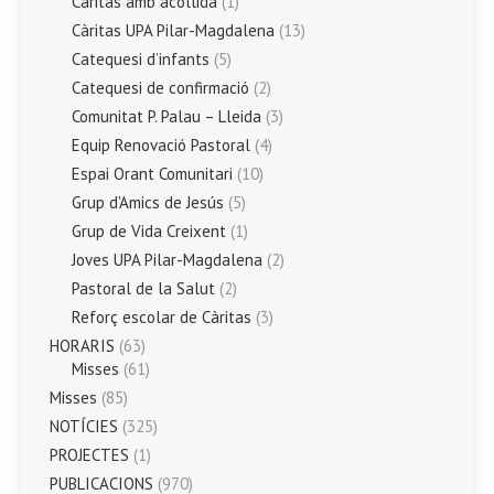
Càritas amb acollida
(1)
Càritas UPA Pilar-Magdalena
(13)
Catequesi d’infants
(5)
Catequesi de confirmació
(2)
Comunitat P. Palau – Lleida
(3)
Equip Renovació Pastoral
(4)
Espai Orant Comunitari
(10)
Grup d'Amics de Jesús
(5)
Grup de Vida Creixent
(1)
Joves UPA Pilar-Magdalena
(2)
Pastoral de la Salut
(2)
Reforç escolar de Càritas
(3)
HORARIS
(63)
Misses
(61)
Misses
(85)
NOTÍCIES
(325)
PROJECTES
(1)
PUBLICACIONS
(970)