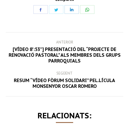
Share
Share
Share
Share
on
on
on
on
Facebook
Twitter
LinkedIn
WhatsApp
POST
ANTERIOR
NAVIGATION
[VÍDEO 8′:53”] PRESENTACIÓ DEL “PROJECTE DE
Previous
RENOVACIÓ PASTORAL” ALS MEMBRES DELS GRUPS
PARROQUIALS
post:
SEGÜENT
RESUM “VÍDEO FÒRUM SOLIDARI” PEL.LÍCULA
Next
MONSENYOR OSCAR ROMERO
post:
RELACIONATS: